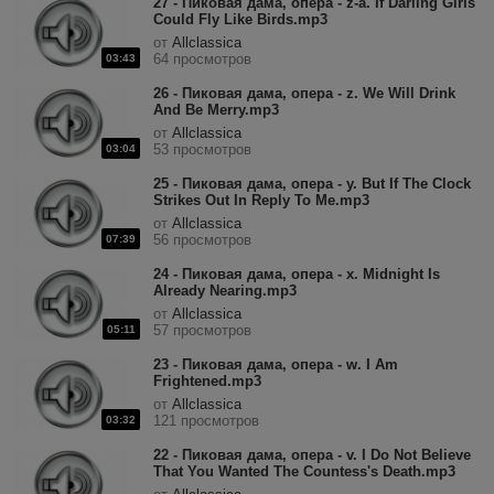
27 - Пиковая дама, опера - z-a. If Darling Girls
Could Fly Like Birds.mp3
от
Allclassica
64 просмотров
03:43
26 - Пиковая дама, опера - z. We Will Drink
And Be Merry.mp3
от
Allclassica
53 просмотров
03:04
25 - Пиковая дама, опера - y. But If The Clock
Strikes Out In Reply To Me.mp3
от
Allclassica
56 просмотров
07:39
24 - Пиковая дама, опера - x. Midnight Is
Already Nearing.mp3
от
Allclassica
57 просмотров
05:11
23 - Пиковая дама, опера - w. I Am
Frightened.mp3
от
Allclassica
121 просмотров
03:32
22 - Пиковая дама, опера - v. I Do Not Believe
That You Wanted The Countess's Death.mp3