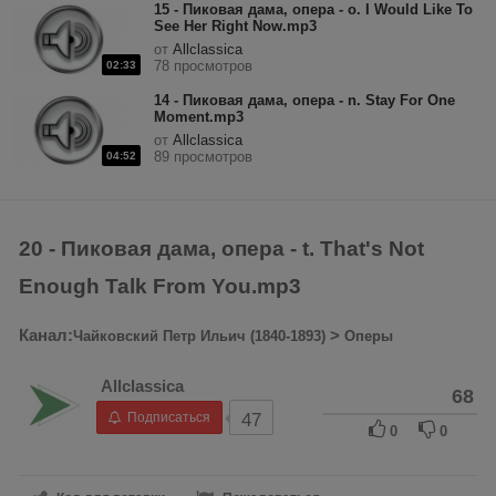
15 - Пиковая дама, опера - o. I Would Like To
See Her Right Now.mp3
от
Allclassica
78 просмотров
02:33
14 - Пиковая дама, опера - n. Stay For One
Moment.mp3
от
Allclassica
89 просмотров
04:52
20 - Пиковая дама, опера - t. That's Not
Enough Talk From You.mp3
Канал:
>
Чайковский Петр Ильич (1840-1893)
Оперы
Allclassica
68
Подписаться
47
0
0