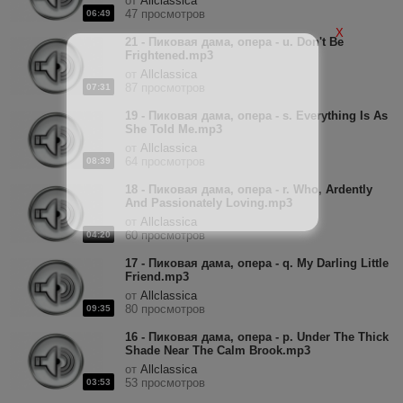
от
Allclassica
47 просмотров
06:49
X
21 - Пиковая дама, опера - u. Don't Be
Frightened.mp3
от
Allclassica
87 просмотров
07:31
19 - Пиковая дама, опера - s. Everything Is As
She Told Me.mp3
от
Allclassica
64 просмотров
08:39
18 - Пиковая дама, опера - r. Who, Ardently
And Passionately Loving.mp3
от
Allclassica
60 просмотров
04:20
17 - Пиковая дама, опера - q. My Darling Little
Friend.mp3
от
Allclassica
80 просмотров
09:35
16 - Пиковая дама, опера - p. Under The Thick
Shade Near The Calm Brook.mp3
от
Allclassica
53 просмотров
03:53