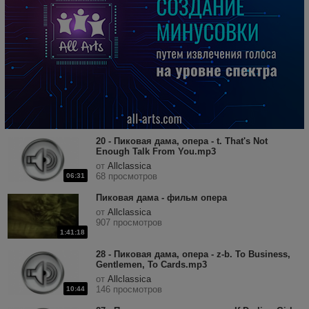
20 - Пиковая дама, опера - t. That's Not
Enough Talk From You.mp3
от
Allclassica
68 просмотров
06:31
Пиковая дама - фильм опера
от
Allclassica
907 просмотров
1:41:18
28 - Пиковая дама, опера - z-b. To Business,
Gentlemen, To Cards.mp3
от
Allclassica
146 просмотров
10:44