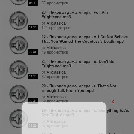
57 просмотров
05:11
23 - Пиковая дама, опера - w. I Am
Frightened.mp3
от
Allclassica
121 просмотров
03:32
22 - Пиковая дама, опера - v. I Do Not Believe
That You Wanted The Countess's Death.mp3
от
Allclassica
49 просмотров
06:49
21 - Пиковая дама, опера - u. Don't Be
Frightened.mp3
от
Allclassica
87 просмотров
07:31
20 - Пиковая дама, опера - t. That's Not
Enough Talk From You.mp3
от
Allclassica
69 просмотров
06:31
X
19 - Пиковая дама, опера - s. Everything Is As
She Told Me.mp3
от
Allclassica
64 просмотров
08:39