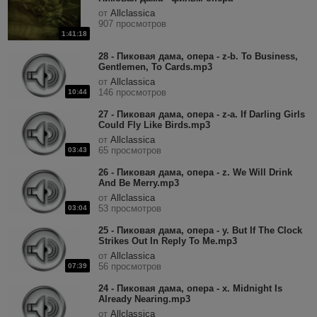
от
Allclassica
907 просмотров
1:41:18
28 - Пиковая дама, опера - z-b. To Business,
Gentlemen, To Cards.mp3
от
Allclassica
146 просмотров
10:44
27 - Пиковая дама, опера - z-a. If Darling Girls
Could Fly Like Birds.mp3
от
Allclassica
65 просмотров
03:43
26 - Пиковая дама, опера - z. We Will Drink
And Be Merry.mp3
от
Allclassica
53 просмотров
03:04
25 - Пиковая дама, опера - y. But If The Clock
Strikes Out In Reply To Me.mp3
от
Allclassica
56 просмотров
07:39
24 - Пиковая дама, опера - x. Midnight Is
Already Nearing.mp3
от
Allclassica