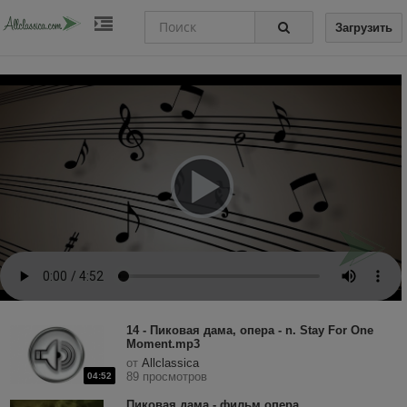
Загрузить
14 - Пиковая дама, опера - n. Stay For One
Moment.mp3
от
Allclassica
89 просмотров
04:52
Пиковая дама - фильм опера