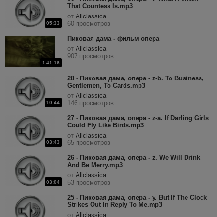
That Countess Is.mp3
от
Allclassica
60 просмотров
05:33
Пиковая дама - фильм опера
от
Allclassica
907 просмотров
1:41:18
28 - Пиковая дама, опера - z-b. To Business,
Gentlemen, To Cards.mp3
от
Allclassica
146 просмотров
10:44
27 - Пиковая дама, опера - z-a. If Darling Girls
Could Fly Like Birds.mp3
от
Allclassica
65 просмотров
03:43
26 - Пиковая дама, опера - z. We Will Drink
And Be Merry.mp3
от
Allclassica
53 просмотров
03:04
25 - Пиковая дама, опера - y. But If The Clock
Strikes Out In Reply To Me.mp3
от
Allclassica