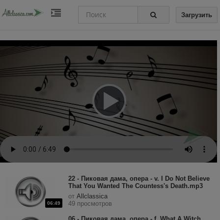
Загрузить
22 - Пиковая дама, опера - v. I Do Not Believe
That You Wanted The Countess's Death.mp3
от
Allclassica
49 просмотров
06:49
06 - Пиковая дама, опера - f. What A Witch