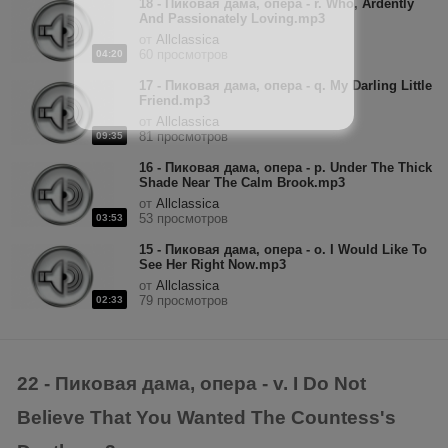
18 - Пиковая дама, опера - r. Who, Ardently
And Passionately Loving.mp3
от
Allclassica
60 просмотров
04:20
17 - Пиковая дама, опера - q. My Darling Little
Friend.mp3
от
Allclassica
81 просмотров
09:35
16 - Пиковая дама, опера - p. Under The Thick
Shade Near The Calm Brook.mp3
от
Allclassica
53 просмотров
03:53
15 - Пиковая дама, опера - o. I Would Like To
See Her Right Now.mp3
от
Allclassica
79 просмотров
02:33
22 - Пиковая дама, опера - v. I Do Not
Believe That You Wanted The Countess's