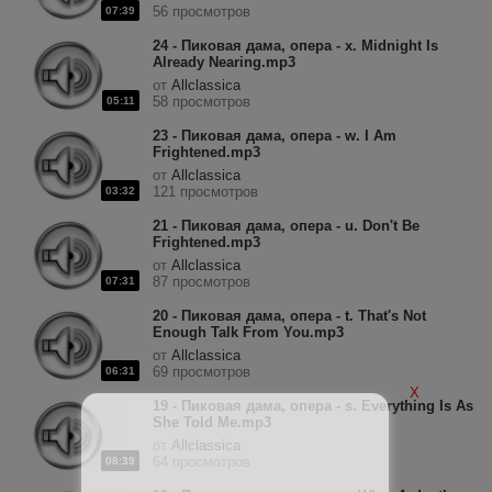
56 просмотров
07:39
24 - Пиковая дама, опера - x. Midnight Is
Already Nearing.mp3
от
Allclassica
58 просмотров
05:11
23 - Пиковая дама, опера - w. I Am
Frightened.mp3
от
Allclassica
121 просмотров
03:32
21 - Пиковая дама, опера - u. Don't Be
Frightened.mp3
от
Allclassica
87 просмотров
07:31
20 - Пиковая дама, опера - t. That's Not
Enough Talk From You.mp3
от
Allclassica
69 просмотров
06:31
X
19 - Пиковая дама, опера - s. Everything Is As
She Told Me.mp3
от
Allclassica
64 просмотров
08:39