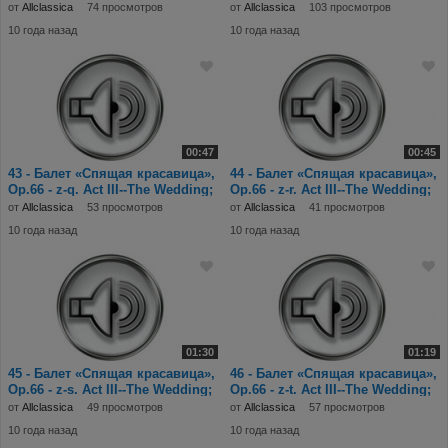
N.24
N.25
от
Allclassica
74 просмотров
от
Allclassica
103 просмотров
10 года назад
10 года назад
00:47
00:45
43 - Балет «Спящая красавица»,
44 - Балет «Спящая красавица»,
Op.66 - z-q. Act III--The Wedding;
Op.66 - z-r. Act III--The Wedding;
N.25
N.25
от
Allclassica
53 просмотров
от
Allclassica
41 просмотров
10 года назад
10 года назад
01:30
01:19
45 - Балет «Спящая красавица»,
46 - Балет «Спящая красавица»,
Op.66 - z-s. Act III--The Wedding;
Op.66 - z-t. Act III--The Wedding;
N.25
N.26
от
Allclassica
49 просмотров
от
Allclassica
57 просмотров
10 года назад
10 года назад