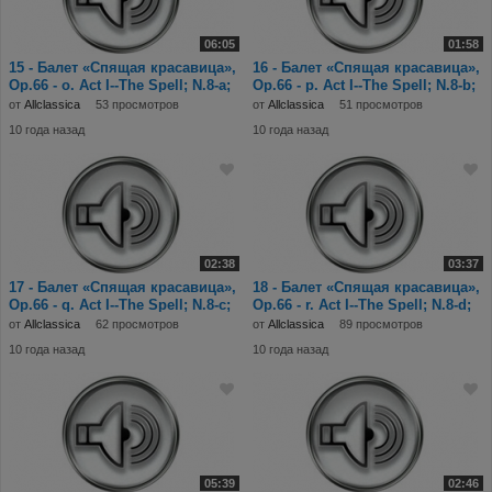
06:05
01:58
15 - Балет «Спящая красавица»,
16 - Балет «Спящая красавица»,
Op.66 - o. Act I--The Spell; N.8-a;
Op.66 - p. Act I--The Spell; N.8-b;
Pas
Pas
от
Allclassica
53 просмотров
от
Allclassica
51 просмотров
10 года назад
10 года назад
02:38
03:37
17 - Балет «Спящая красавица»,
18 - Балет «Спящая красавица»,
Op.66 - q. Act I--The Spell; N.8-c;
Op.66 - r. Act I--The Spell; N.8-d;
Pas
Pas
от
Allclassica
62 просмотров
от
Allclassica
89 просмотров
10 года назад
10 года назад
05:39
02:46