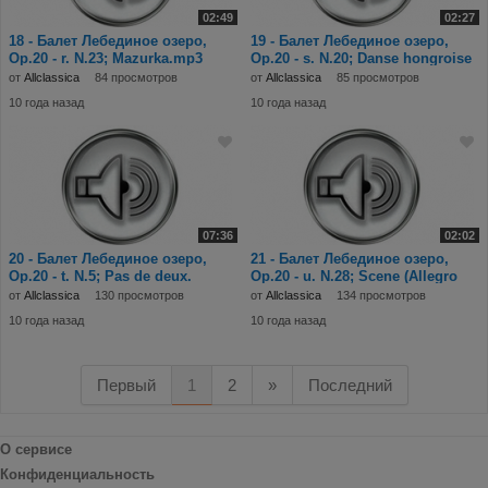
02:49
02:27
18 - Балет Лебединое озеро,
19 - Балет Лебединое озеро,
Op.20 - r. N.23; Mazurka.mp3
Op.20 - s. N.20; Danse hongroise
(Czárdás)
от
Allclassica
84 просмотров
от
Allclassica
85 просмотров
10 года назад
10 года назад
07:36
02:02
20 - Балет Лебединое озеро,
21 - Балет Лебединое озеро,
Op.20 - t. N.5; Pas de deux.
Op.20 - u. N.28; Scene (Allegro
Intrada; Vals
agitato; a
от
Allclassica
130 просмотров
от
Allclassica
134 просмотров
10 года назад
10 года назад
Первый
1
2
»
Последний
О сервисе
Конфиденциальность