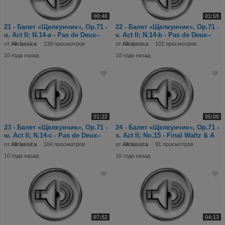
00:40
01:59
21 - Балет «Щелкунчик», Op.71 -
22 - Балет «Щелкунчик», Op.71 -
u. Act II; N.14-a - Pas de Deux--
v. Act II; N.14-b - Pas de Deux--
Varia
Varia
от
Allclassica
139 просмотров
от
Allclassica
101 просмотров
10 года назад
10 года назад
01:22
05:00
23 - Балет «Щелкунчик», Op.71 -
24 - Балет «Щелкунчик», Op.71 -
w. Act II; N.14-c - Pas de Deux--
x. Act II; No.15 - Final Waltz & A
Coda.
от
Allclassica
104 просмотров
от
Allclassica
91 просмотров
10 года назад
10 года назад
07:52
04:13