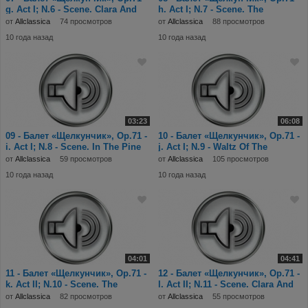
g. Act I; N.6 - Scene. Clara And
h. Act I; N.7 - Scene. The
Балет
Battle.mp3
от
Allclassica
74 просмотров
от
Allclassica
88 просмотров
10 года назад
10 года назад
03:23
06:08
09 - Балет «Щелкунчик», Op.71 -
10 - Балет «Щелкунчик», Op.71 -
i. Act I; N.8 - Scene. In The Pine
j. Act I; N.9 - Waltz Of The
For
Snowflake
от
Allclassica
59 просмотров
от
Allclassica
105 просмотров
10 года назад
10 года назад
04:01
04:41
11 - Балет «Щелкунчик», Op.71 -
12 - Балет «Щелкунчик», Op.71 -
k. Act II; N.10 - Scene. The
l. Act II; N.11 - Scene. Clara And
Kingdom O
The
от
Allclassica
82 просмотров
от
Allclassica
55 просмотров