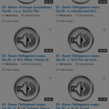
01:54
05:42
55 - Балет «Спящая красавица»,
01 - Балет Лебединое озеро,
Op.66 - z-z-c. Act III--The
Op.20 - a. Introduction-N.1;
Wedding; N.
Moderato assa
от
Allclassica
82 просмотров
от
Allclassica
77 просмотров
10 года назад
10 года назад
06:45
06:59
02 - Балет Лебединое озеро,
03 - Балет Лебединое озеро,
Op.20 - b. N.2; Waltz. Tempo di
Op.20 - c. N.4; Pas de trois.
Valse.mp3
Intrada (all
от
Allclassica
120 просмотров
от
Allclassica
53 просмотров
10 года назад
10 года назад
04:51
02:35
04 - Балет Лебединое озеро,
05 - Балет Лебединое озеро,
Op.20 - d. N.7-8; Subject; Dance
Op.20 - e. N.10; Scene