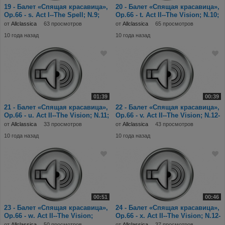
19 - Балет «Спящая красавица»,
20 - Балет «Спящая красавица»,
Op.66 - s. Act I--The Spell; N.9;
Op.66 - t. Act II--The Vision; N.10;
Final
En
от
Allclassica
63 просмотров
от
Allclassica
65 просмотров
10 года назад
10 года назад
01:39
00:39
21 - Балет «Спящая красавица»,
22 - Балет «Спящая красавица»,
Op.66 - u. Act II--The Vision; N.11;
Op.66 - v. Act II--The Vision; N.12-
Bl
a;
от
Allclassica
33 просмотров
от
Allclassica
43 просмотров
10 года назад
10 года назад
00:51
00:46
23 - Балет «Спящая красавица»,
24 - Балет «Спящая красавица»,
Op.66 - w. Act II--The Vision;
Op.66 - x. Act II--The Vision; N.12-
N.12-c;
d.
от
Allclassica
50 просмотров
от
Allclassica
37 просмотров