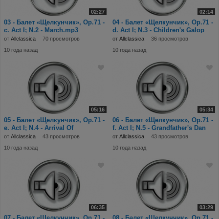
02:27
02:14
03 - Балет «Щелкунчик», Op.71 -
04 - Балет «Щелкунчик», Op.71 -
c. Act I; N.2 - March.mp3
d. Act I; N.3 - Children's Galop
от
Allclassica
70 просмотров
от
Allclassica
36 просмотров
10 года назад
10 года назад
05:16
05:34
05 - Балет «Щелкунчик», Op.71 -
06 - Балет «Щелкунчик», Op.71 -
e. Act I; N.4 - Arrival Of
f. Act I; N.5 - Grandfather's Dan
Drosselmeye
от
Allclassica
43 просмотров
от
Allclassica
43 просмотров
10 года назад
10 года назад
06:35
03:29
07 - Балет «Щелкунчик», Op.71 -
08 - Балет «Щелкунчик», Op.71 -