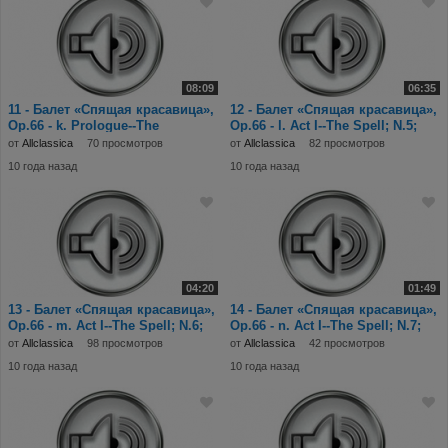
08:09
06:35
11 - Балет «Спящая красавица»,
12 - Балет «Спящая красавица»,
Op.66 - k. Prologue--The
Op.66 - l. Act I--The Spell; N.5;
Christening; N
Scene
от
Allclassica
70 просмотров
от
Allclassica
82 просмотров
10 года назад
10 года назад
04:20
01:49
13 - Балет «Спящая красавица»,
14 - Балет «Спящая красавица»,
Op.66 - m. Act I--The Spell; N.6;
Op.66 - n. Act I--The Spell; N.7;
Waltz
Scene
от
Allclassica
98 просмотров
от
Allclassica
42 просмотров
10 года назад
10 года назад