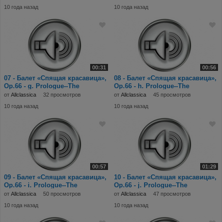
10 года назад
10 года назад
00:31
00:56
07 - Балет «Спящая красавица»,
08 - Балет «Спящая красавица»,
Op.66 - g. Prologue--The
Op.66 - h. Prologue--The
Christening; N
Christening; N
от
Allclassica
32 просмотров
от
Allclassica
45 просмотров
10 года назад
10 года назад
00:57
01:29
09 - Балет «Спящая красавица»,
10 - Балет «Спящая красавица»,
Op.66 - i. Prologue--The
Op.66 - j. Prologue--The
Christening; N
Christening; N
от
Allclassica
50 просмотров
от
Allclassica
47 просмотров
10 года назад
10 года назад