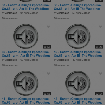
01:51
01:03
37 - Балет «Спящая красавица»,
38 - Балет «Спящая красавица»,
Op.66 - z-k. Act III-The Wedding;
Op.66 - z-l. Act III-The Wedding;
N.23-
N.23-
от
Allclassica
94 просмотров
от
Allclassica
50 просмотров
10 года назад
10 года назад
00:57
01:27
39 - Балет «Спящая красавица»,
40 - Балет «Спящая красавица»,
Op.66 - z-m. Act III-The Wedding;
Op.66 - z-n. Act III--The Wedding;
N.23-
N.23
от
Allclassica
62 просмотров
от
Allclassica
42 просмотров
10 года назад
10 года назад
01:55
02:14
41 - Балет «Спящая красавица»,
42 - Балет «Спящая красавица»,
Op.66 - z-o. Act III--The Wedding;
Op.66 - z-p. Act III--The Wedding;