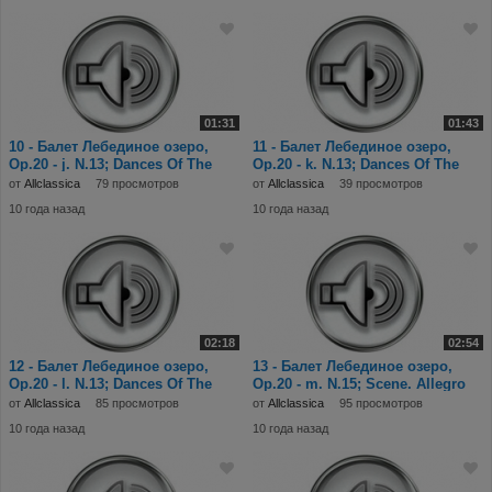
01:31
01:43
10 - Балет Лебединое озеро,
11 - Балет Лебединое озеро,
Op.20 - j. N.13; Dances Of The
Op.20 - k. N.13; Dances Of The
Swans--VI.
Swans--II.
от
Allclassica
79 просмотров
от
Allclassica
39 просмотров
10 года назад
10 года назад
02:18
02:54
12 - Балет Лебединое озеро,
13 - Балет Лебединое озеро,
Op.20 - l. N.13; Dances Of The
Op.20 - m. N.15; Scene. Allegro
Swans--VII.
giusto.mp3
от
Allclassica
85 просмотров
от
Allclassica
95 просмотров
10 года назад
10 года назад