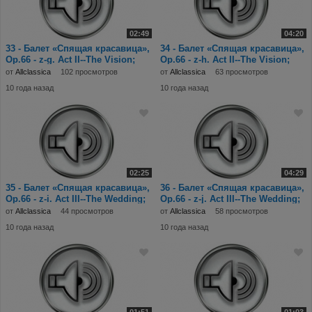
02:49
04:20
33 - Балет «Спящая красавица»,
34 - Балет «Спящая красавица»,
Op.66 - z-g. Act II--The Vision;
Op.66 - z-h. Act II--The Vision;
N.17;
N.19-2
от
Allclassica
102 просмотров
от
Allclassica
63 просмотров
10 года назад
10 года назад
02:25
04:29
35 - Балет «Спящая красавица»,
36 - Балет «Спящая красавица»,
Op.66 - z-i. Act III--The Wedding;
Op.66 - z-j. Act III--The Wedding;
N.21
N.22
от
Allclassica
44 просмотров
от
Allclassica
58 просмотров
10 года назад
10 года назад