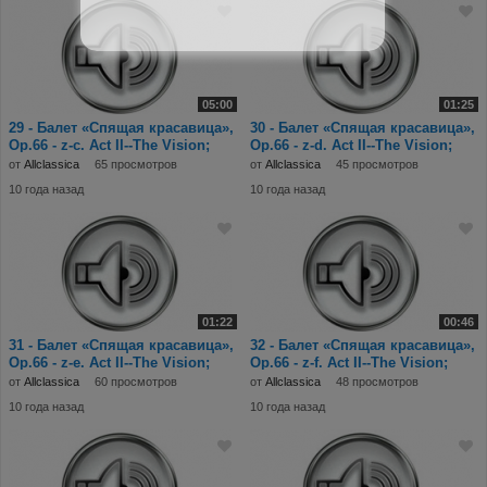
05:00
01:25
29 - Балет «Спящая красавица»,
30 - Балет «Спящая красавица»,
Op.66 - z-c. Act II--The Vision;
Op.66 - z-d. Act II--The Vision;
N.15-a
N.15-b
от
Allclassica
65 просмотров
от
Allclassica
45 просмотров
10 года назад
10 года назад
01:22
00:46
31 - Балет «Спящая красавица»,
32 - Балет «Спящая красавица»,
Op.66 - z-e. Act II--The Vision;
Op.66 - z-f. Act II--The Vision;
N.15-c
N.16;
от
Allclassica
60 просмотров
от
Allclassica
48 просмотров
10 года назад
10 года назад