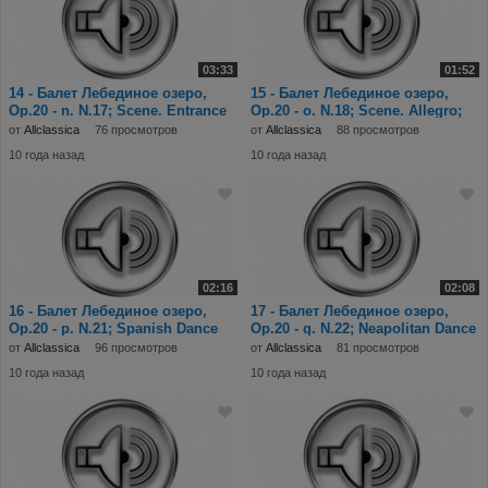
03:33
01:52
14 - Балет Лебединое озеро,
15 - Балет Лебединое озеро,
Op.20 - n. N.17; Scene. Entrance
Op.20 - o. N.18; Scene. Allegro;
& Wal
allegro g
от
Allclassica
76 просмотров
от
Allclassica
88 просмотров
10 года назад
10 года назад
02:16
02:08
16 - Балет Лебединое озеро,
17 - Балет Лебединое озеро,
Op.20 - p. N.21; Spanish Dance
Op.20 - q. N.22; Neapolitan Dance
(Allegro no
(Allegro
от
Allclassica
96 просмотров
от
Allclassica
81 просмотров
10 года назад
10 года назад