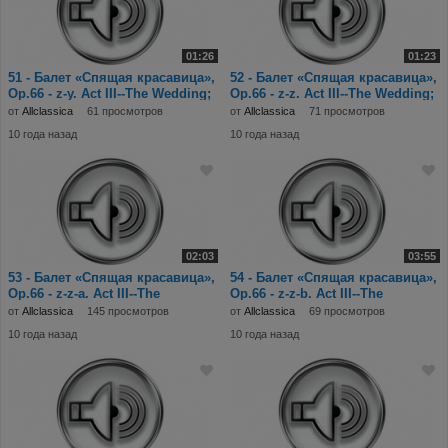
01:26
01:23
51 - Балет «Спящая красавица»,
52 - Балет «Спящая красавица»,
Op.66 - z-y. Act III--The Wedding;
Op.66 - z-z. Act III--The Wedding;
N.28
N.28
от
Allclassica
61 просмотров
от
Allclassica
71 просмотров
10 года назад
10 года назад
02:03
03:55
53 - Балет «Спящая красавица»,
54 - Балет «Спящая красавица»,
Op.66 - z-z-a. Act III--The
Op.66 - z-z-b. Act III--The
Wedding; N.
Wedding; N.
от
Allclassica
145 просмотров
от
Allclassica
69 просмотров
10 года назад
10 года назад