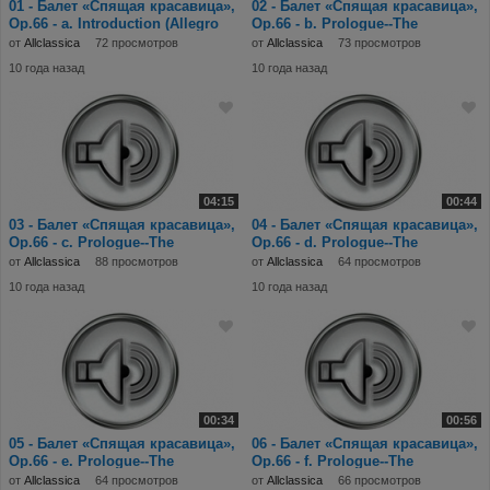
01 - Балет «Спящая красавица»,
02 - Балет «Спящая красавица»,
Op.66 - a. Introduction (Allegro
Op.66 - b. Prologue--The
vivo;
Christening; N
от
Allclassica
72 просмотров
от
Allclassica
73 просмотров
10 года назад
10 года назад
04:15
00:44
03 - Балет «Спящая красавица»,
04 - Балет «Спящая красавица»,
Op.66 - c. Prologue--The
Op.66 - d. Prologue--The
Christening; N
Christening; N
от
Allclassica
88 просмотров
от
Allclassica
64 просмотров
10 года назад
10 года назад
00:34
00:56
05 - Балет «Спящая красавица»,
06 - Балет «Спящая красавица»,
Op.66 - e. Prologue--The
Op.66 - f. Prologue--The
Christening; N
Christening; N
от
Allclassica
64 просмотров
от
Allclassica
66 просмотров