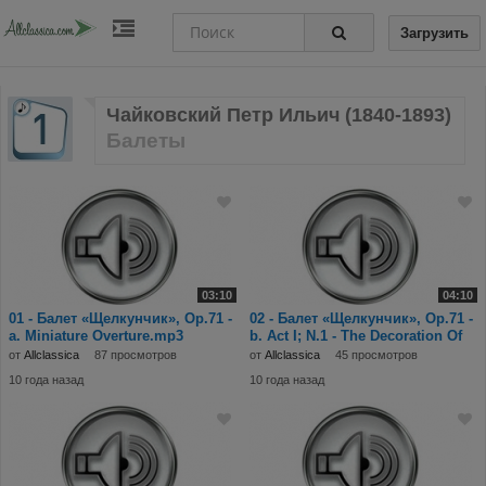
Загрузить
Чайковский Петр Ильич (1840-1893)
Балеты
03:10
04:10
01 - Балет «Щелкунчик», Op.71 -
02 - Балет «Щелкунчик», Op.71 -
a. Miniature Overture.mp3
b. Act I; N.1 - The Decoration Of
The
от
Allclassica
87 просмотров
от
Allclassica
45 просмотров
10 года назад
10 года назад