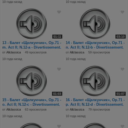
10 года назад
10 года назад
01:11
03:10
13 - Балет «Щелкунчик», Op.71 -
14 - Балет «Щелкунчик», Op.71 -
m. Act II; N.12-a - Divertissement.
n. Act II; N.12-b - Divertissement.
Ch
Co
от
Allclassica
49 просмотров
от
Allclassica
59 просмотров
10 года назад
10 года назад
01:03
01:07
15 - Балет «Щелкунчик», Op.71 -
16 - Балет «Щелкунчик», Op.71 -
o. Act II; N.12-c - Divertissement.
p. Act II; N.12-d - Divertissement.
Te
Tr
от
Allclassica
63 просмотров
от
Allclassica
79 просмотров
10 года назад
10 года назад