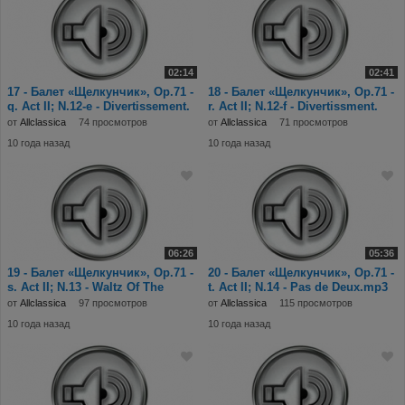
02:14
02:41
17 - Балет «Щелкунчик», Op.71 -
18 - Балет «Щелкунчик», Op.71 -
q. Act II; N.12-e - Divertissement.
r. Act II; N.12-f - Divertissment.
Da
Mot
от
Allclassica
74 просмотров
от
Allclassica
71 просмотров
10 года назад
10 года назад
06:26
05:36
19 - Балет «Щелкунчик», Op.71 -
20 - Балет «Щелкунчик», Op.71 -
s. Act II; N.13 - Waltz Of The
t. Act II; N.14 - Pas de Deux.mp3
Flowers
от
Allclassica
97 просмотров
от
Allclassica
115 просмотров
10 года назад
10 года назад