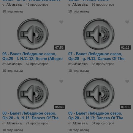
With The
(Moderato).mp3
от
Allclassica
45 просмотров
от
Allclassica
98 просмотров
10 года назад
10 года назад
07:56
02:16
06 - Балет Лебединое озеро,
07 - Балет Лебединое озеро,
Op.20 - f. N.11-12; Scene (Allegro
Op.20 - g. N.13. Dances Of The
moderat
Swans--I. T
от
Allclassica
57 просмотров
от
Allclassica
33 просмотров
10 года назад
10 года назад
05:43
01:16
08 - Балет Лебединое озеро,
09 - Балет Лебединое озеро,
Op.20 - h. N.13; Dances Of The
Op.20 - i. N.13; Dances Of The
Swans--V. P
Swans--IV.
от
Allclassica
71 просмотров
от
Allclassica
81 просмотров
10 года назад
10 года назад