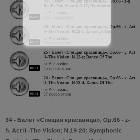
33 - Балет «Спящая красавица», Op.66 - z-g.
Act II--The Vision; N.17; Panorama
(Andantino).mp3
от
Allclassica
02:49
102 просмотров
26 - Балет «Спящая красавица», Op.66 - z. Act
II--The Vision; N.12-f; Dance Of The
Marchionesses (Allegro non troppo).mp3
от
Allclassica
00:45
40 просмотров
25 - Балет «Спящая красавица», Op.66 - y. Act
II--The Vision; N.12-e; Dance Of The
Countesses (Allegro non troppo).mp3
от
Allclassica
00:31
45 просмотров
24 - Балет «Спящая красавица», Op.66 - x. Act
II--The Vision; N.12-d. Dance Of The
Baronesses (Gavotte).mp3
от
Allclassica
00:46
37 просмотров
34 - Балет «Спящая красавица», Op.66 - z-
h. Act II--The Vision; N.19-20; Symphonic