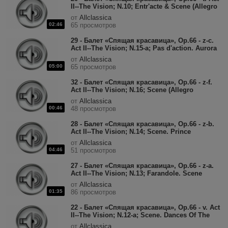
II--The Vision; N.10; Entr'acte & Scene (Allegro
con spirito; un poco più tranquillo).mp3
от
Allclassica
02:46
65 просмотров
29 - Балет «Спящая красавица», Op.66 - z-c.
Act II--The Vision; N.15-a; Pas d'action. Aurora
& Florimund (Andante cantabile).mp3
от
Allclassica
05:00
65 просмотров
32 - Балет «Спящая красавица», Op.66 - z-f.
Act II--The Vision; N.16; Scene (Allegro
agitato).mp3
от
Allclassica
00:46
48 просмотров
28 - Балет «Спящая красавица», Op.66 - z-b.
Act II--The Vision; N.14; Scene. Prince
Florimund & The Lilac Fairy.mp3
от
Allclassica
04:46
51 просмотров
27 - Балет «Спящая красавица», Op.66 - z-a.
Act II--The Vision; N.13; Farandole. Scene
(Poco più vivo); Dance (Allegro non
от
Allclassica
troppo).mp3
01:35
86 просмотров
22 - Балет «Спящая красавица», Op.66 - v. Act
II--The Vision; N.12-a; Scene. Dances Of The
Courtiers.mp3
от
Allclassica