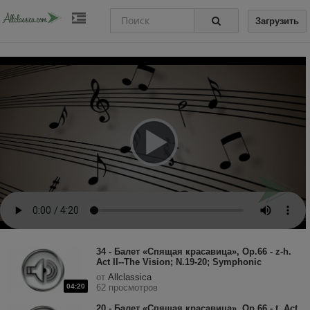
Загрузить
34 - Балет «Спящая красавица», Op.66 - z-h.
Act II--The Vision; N.19-20; Symphonic
Entr'acte (The Sleep); Scene (Andante
от
Allclassica
misterioso).mp3
04:20
62 просмотров
20 - Балет «Спящая красавица», Op.66 - t. Act