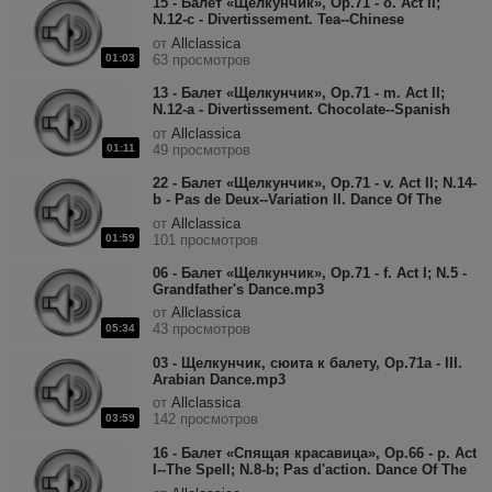
15 - Балет «Щелкунчик», Op.71 - o. Act II;
N.12-c - Divertissement. Tea--Chinese
Dance.mp3
от
Allclassica
01:03
63 просмотров
13 - Балет «Щелкунчик», Op.71 - m. Act II;
N.12-a - Divertissement. Chocolate--Spanish
Dance.mp3
от
Allclassica
01:11
49 просмотров
22 - Балет «Щелкунчик», Op.71 - v. Act II; N.14-
b - Pas de Deux--Variation II. Dance Of The
Sugar-Plum Fairy.mp3
от
Allclassica
01:59
101 просмотров
06 - Балет «Щелкунчик», Op.71 - f. Act I; N.5 -
Grandfather's Dance.mp3
от
Allclassica
43 просмотров
05:34
03 - Щелкунчик, сюита к балету, Op.71a - III.
Arabian Dance.mp3
от
Allclassica
142 просмотров
03:59
16 - Балет «Спящая красавица», Op.66 - p. Act
I--The Spell; N.8-b; Pas d'action. Dance Of The
Maids Of Honour & Pages .mp3