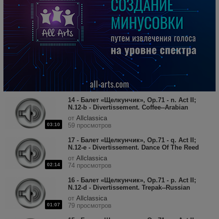
14 - Балет «Щелкунчик», Op.71 - n. Act II;
N.12-b - Divertissement. Coffee--Arabian
Dance.mp3
от
Allclassica
03:10
59 просмотров
17 - Балет «Щелкунчик», Op.71 - q. Act II;
N.12-e - Divertissement. Dance Of The Reed
Pipes.mp3
от
Allclassica
02:14
74 просмотров
16 - Балет «Щелкунчик», Op.71 - p. Act II;
N.12-d - Divertissement. Trepak--Russian
Dance.mp3
от
Allclassica
01:07
79 просмотров