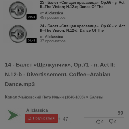
25 - Балет «Спящая красавица», Op.66 - y. Act
II--The Vision; N.12-e; Dance Of The
Countesses (Allegro non troppo).mp3
от
Allclassica
00:31
45 просмотров
24 - Балет «Спящая красавица», Op.66 - x. Act
II--The Vision; N.12-d. Dance Of The
Baronesses (Gavotte).mp3
от
Allclassica
00:46
37 просмотров
14 - Балет «Щелкунчик», Op.71 - n. Act II;
N.12-b - Divertissement. Coffee--Arabian
Dance.mp3
Канал:
>
Чайковский Петр Ильич (1840-1893)
Балеты
Allclassica
59
Подписаться
47
0
0