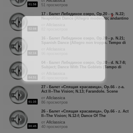
от
Allclassica
01:58
51 просмотров
17 - Балет Лебединое озеро, Op.20 - q. N.22;
X
Neapolitan Dance (Allegro moderato; andantino
quasi moderato).mp3
от
Allclassica
02:08
82 просмотров
16 - Балет Лебединое озеро, Op.20 - p. N.21;
Spanish Dance (Allegro non troppo. Tempo di
Bolero).mp3
от
Allclassica
02:16
96 просмотров
04 - Балет Лебединое озеро, Op.20 - d. N.7-8;
Subject; Dance With The Goblets (Tempo di
Polacca).mp3
от
Allclassica
04:51
45 просмотров
27 - Балет «Спящая красавица», Op.66 - z-a.
Act II--The Vision; N.13; Farandole. Scene
(Poco più vivo); Dance (Allegro non
от
Allclassica
troppo).mp3
01:35
86 просмотров
26 - Балет «Спящая красавица», Op.66 - z. Act
II--The Vision; N.12-f; Dance Of The
Marchionesses (Allegro non troppo).mp3
от
Allclassica
00:45
40 просмотров