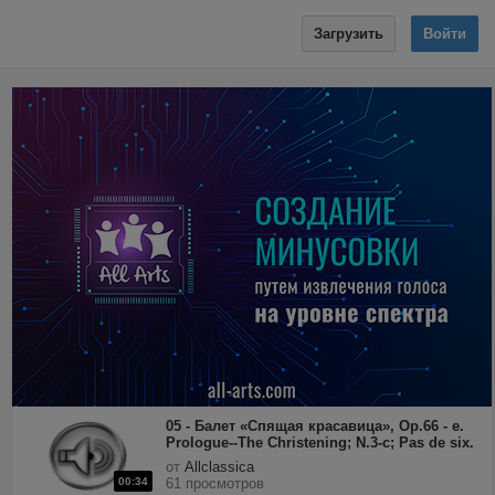
Загрузить
Войти
05 - Балет «Спящая красавица», Op.66 - e.
Prologue--The Christening; N.3-c; Pas de six.
Var.II--Fairy Of The Enchanted Garden
от
Allclassica
(allegro).mp3
00:34
61 просмотров