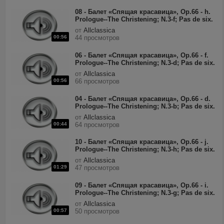
08 - Балет «Спящая красавица», Op.66 - h.
Prologue--The Christening; N.3-f; Pas de six.
Var.V--Fairy Of The Golden Vine (allegro
от
Allclassica
molto vivace).mp3
00:56
44 просмотров
06 - Балет «Спящая красавица», Op.66 - f.
Prologue--The Christening; N.3-d; Pas de six.
Var.III--Fairy Of The Woodland Glades (allegro
от
Allclassica
moderato).mp3
00:56
66 просмотров
04 - Балет «Спящая красавица», Op.66 - d.
Prologue--The Christening; N.3-b; Pas de six.
Var.I--Fairy Of The Crystal Fountain (allegro
от
Allclassica
moderato).mp3
00:44
64 просмотров
10 - Балет «Спящая красавица», Op.66 - j.
Prologue--The Christening; N.3-h; Pas de six.
Coda (Allegro giusto).mp3
от
Allclassica
01:29
47 просмотров
09 - Балет «Спящая красавица», Op.66 - i.
Prologue--The Christening; N.3-g; Pas de six.
Var.VI--Lilac Fairy (Tempo di valse).mp3
от
Allclassica
00:57
50 просмотров