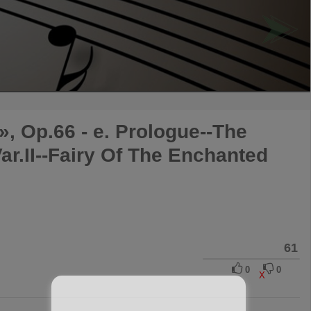
 Op.66 - e. Prologue--The
Var.II--Fairy Of The Enchanted
61
0
0
X