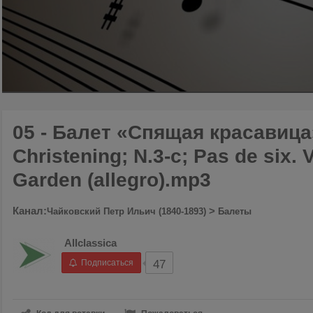
00:00
/
00:34
05 - Балет «Спящая красавица»,
Christening; N.3-c; Pas de six. 
Garden (allegro).mp3
Канал:
>
Чайковский Петр Ильич (1840-1893)
Балеты
Allclassica
Подписаться
47