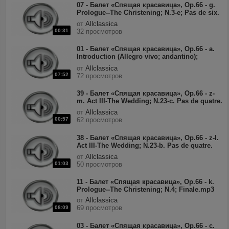
07 - Балет «Спящая красавица», Op.66 - g.
Prologue--The Christening; N.3-e; Pas de six.
Var.IV--Fairy Of The Songbirds
от
Allclassica
(moderato).mp3
00:31
32 просмотров
01 - Балет «Спящая красавица», Op.66 - a.
Introduction (Allegro vivo; andantino);
Prologue--The Christening. N.1; March
от
Allclassica
(moderato).mp3
07:52
72 просмотров
39 - Балет «Спящая красавица», Op.66 - z-
m. Act III-The Wedding; N.23-c. Pas de quatre.
Var.II--The Silver Fairy (Allegro giusto).mp3
от
Allclassica
00:57
62 просмотров
38 - Балет «Спящая красавица», Op.66 - z-l.
Act III-The Wedding; N.23-b. Pas de quatre.
Var.I--The Golden Fairy (Allegro. Tempo di
от
Allclassica
Valse).mp3
01:03
50 просмотров
11 - Балет «Спящая красавица», Op.66 - k.
Prologue--The Christening; N.4; Finale.mp3
от
Allclassica
69 просмотров
08:09
03 - Балет «Спящая красавица», Op.66 - c.