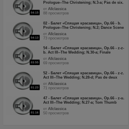
Prologue--The Christening; N.3-a; Pas de six.
Introduction; adagio.mp3
от
Allclassica
04:15
88 просмотров
02 - Балет «Спящая красавица», Op.66 - b.
Prologue--The Christening; N.2; Dance Scene
(moderato con moto).mp3
от
Allclassica
04:13
73 просмотров
54 - Балет «Спящая красавица», Op.66 - z-z-
b. Act III--The Wedding; N.30-a; Finale
(Allegro brillante. Tempo di Mazurka).mp3
от
Allclassica
03:55
69 просмотров
52 - Балет «Спящая красавица», Op.66 - z-z.
Act III--The Wedding; N.28-d; Pas de deux
(Aurora & Florimund). Coda (Allegro
от
Allclassica
vivace).mp3
01:23
71 просмотров
47 - Балет «Спящая красавица», Op.66 - z-u.
Act III--The Wedding; N.27-a; Tom Thumb
(Allegro agitato; tempo di Valse; vivace
от
Allclassica
assai).mp3
01:16
50 просмотров