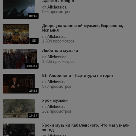
Адажио / Adagio
от
Allclassica
986 просмотров
09:40
Дворец каталонской музыки, Барселона,
Испания
от
Allclassica
1,804 просмотров
Любители музыки
от
Allclassica
1,205 просмотров
1:56:53
81. Альбинони - Партитуры не горят
от
Allclassica
578 просмотров
25:32
Урок музыки
от
Allclassica
282 просмотров
10:14
Уроки музыки Кабалевского. Что мы узнали
за год