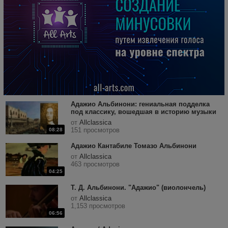
Адажио Альбинони: гениальная подделка
под классику, вошедшая в историю музыки
от
Allclassica
151 просмотров
08:28
Адажио Кантабиле Томазо Альбинони
от
Allclassica
463 просмотров
04:25
Т. Д. Альбинони. "Адажио" (виолончель)
от
Allclassica
1,153 просмотров
06:56