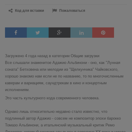
Код для вставки
Пожаловаться
Загружено 4 года назад в категории
Общие загрузки
Все слышали знаменитое Адажио Альбинони - оно, как "Лунная
соната" Бетховена или мелодии из "Щелкунчика" Чайковского,
хорошо знакомо нам если не по названию, то по многочисленным
каверам и вариациям, саундтрекам в кино и концертным
исполнениям.
Это часть культурного кода современного человека.
Однако лишь относительно недавно стало известно, что
подлинный автор Адажио - совсем не композитор эпохи барокко
Томазо Альбинони, а итальянский музыкальный критик Ремо
Джазотто, который сочинил эту пьесу в середине XX века и умело