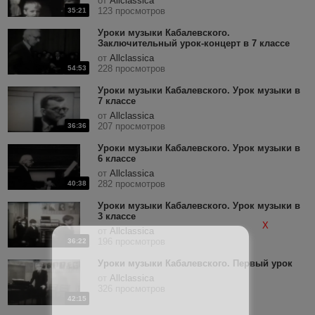
от
Allclassica
123 просмотров
35:21
Уроки музыки Кабалевского.
Заключительный урок-концерт в 7 классе
от
Allclassica
228 просмотров
54:53
Уроки музыки Кабалевского. Урок музыки в
7 классе
от
Allclassica
207 просмотров
36:36
Уроки музыки Кабалевского. Урок музыки в
6 классе
от
Allclassica
282 просмотров
40:38
Уроки музыки Кабалевского. Урок музыки в
3 классе
X
от
Allclassica
196 просмотров
36:22
Уроки музыки Кабалевского. Первый урок
от
Allclassica
326 просмотров
42:15