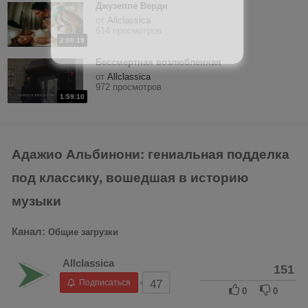
Джузеппе Верди
от
Allclassica
614 просмотров
2:00:19
Бессмертная возлюбленная
от
Allclassica
972 просмотров
1:59:10
Адажио Альбинони: гениальная подделка
под классику, вошедшая в историю
музыки
Канал:
Общие загрузки
Allclassica
151
Подписаться
47
0
0