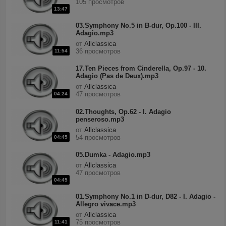
105 просмотров
13:47
03.Symphony No.5 in B-dur, Op.100 - III.
Adagio.mp3
от
Allclassica
36 просмотров
11:54
17.Ten Pieces from Cinderella, Op.97 - 10.
Adagio (Pas de Deux).mp3
от
Allclassica
47 просмотров
04:24
02.Thoughts, Op.62 - I. Adagio
penseroso.mp3
от
Allclassica
54 просмотров
04:45
05.Dumka - Adagio.mp3
от
Allclassica
47 просмотров
04:45
01.Symphony No.1 in D-dur, D82 - I. Adagio -
Allegro vivace.mp3
от
Allclassica
75 просмотров
11:41