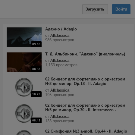
Загрузить
Войти
Адажио / Adagio
от
Allclassica
986 просмотров
09:40
Т. Д. Альбинони. "Адажио" (виолончель)
от
Allclassica
1,153 просмотров
06:56
02.Концерт для фортепиано с оркестром
№2 до минор, Op.18 - II. Adagio
sostenuto.mp3
от
Allclassica
10:23
195 просмотров
02.Концерт для фортепиано с оркестром
№3 ре минор, Op.30 - II. Intermezzo -
Adagio.mp3
от
Allclassica
08:42
133 просмотров
02.Симфония №3 a-moll, Op.44 - II. Adagio