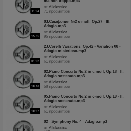
ma non troppo.mp3
от
Allclassica
71 просмотров
11:34
03.Симфония №2 e-moll, Op.27 - III.
Adagio.mp3
от
Allclassica
95 просмотров
15:05
23.Corelli Variations, Op.42 - Variation 08 -
Adagio misterioso.mp3
от
Allclassica
61 просмотров
01:02
02.Piano Concerto No.2 in c-moll, Op.18 - II.
Adagio sostenuto.mp3
от
Allclassica
58 просмотров
10:46
05.Piano Concerto No.2 in c-moll, Op.18 - II.
Adagio sostenuto.mp3
от
Allclassica
61 просмотров
10:57
02 - Symphony No. 4 - Adagio.mp3
от
Allclassica