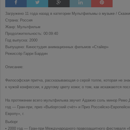
Загружено 11 года назад в категории
Мультфильмы о музыке / Сказк
Страна: Россия
Жанр: Мультфильм
Продолжительность: 00:09:40
Год выпуска: 2000
Выпущено: Киностудия анимационных фильмов «Стайер»
Режиссёр Гарри Бардин
Описание:
Философская притча, рассказывающая о серой толпе, которая не знае
к чужой конфессии, к другому цвету кожи; о том, как искажаются по
На протяжении всего мультфильма звучит Адажио соль минор Ремо Д
год — Гран-при, приз «Выборгский счёт» и Приз Российско-Европейск
Европу», г.
Выборг
• 2000 год — Гран-при Международного правозащитного фестиваля «С