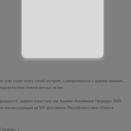
и
т и не хочет знать своей истории; о нетерпимости к чужому мнению,
следователями поиски вечных истин.
жадзотто, широко известное как Адажио Альбинони.Награды• 2000
ой киноассоциации на VIII фестивале Российского кино «Окно в
талкер», г.