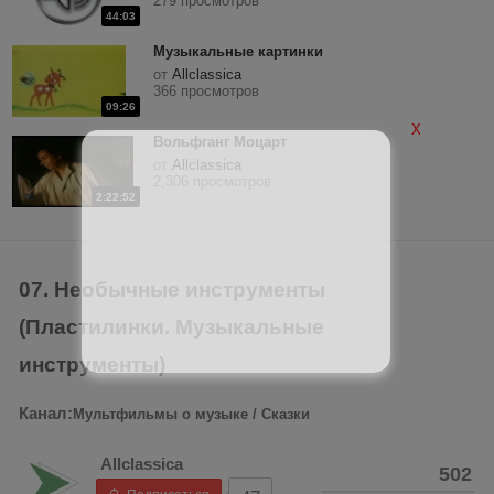
279 просмотров
44:03
Музыкальные картинки
от
Allclassica
366 просмотров
09:26
X
Вольфганг Моцарт
от
Allclassica
2,306 просмотров
2:22:52
07. Необычные инструменты
(Пластилинки. Музыкальные
инструменты)
Канал:
Мультфильмы о музыке / Сказки
Allclassica
502