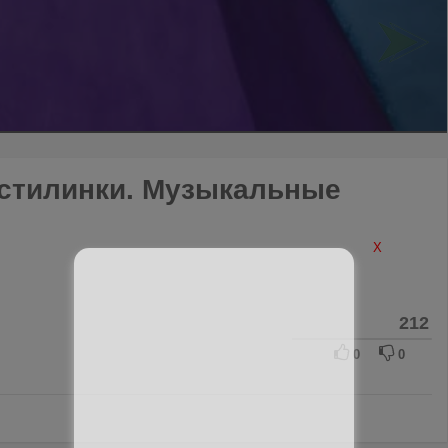
астилинки. Музыкальные
X
212
0
0