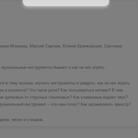
ианна Мокшина, Максим Сергеев, Ксения Брзежовская, Светлана
 музыкальные инструменты бывают и как на них играть.
 в тему музыки, изучить инструменты и увидеть, как на них играть.
ки и колокола? Что такое ритм? Как пользоваться нотами? В чем
ные щипковые от струнных смычковых? Как клавишные издают звук?
зыкальный инструмент – это наш голос? Как организовать оркестр?
нок, песен и стишков.