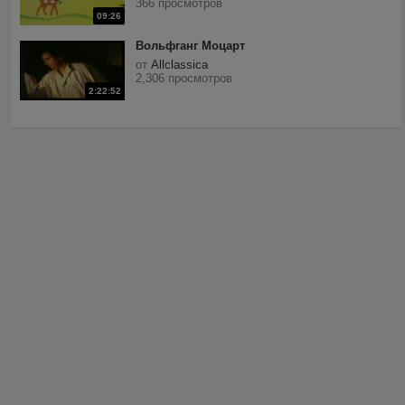
366 просмотров
09:26
Вольфганг Моцарт
от
Allclassica
2,306 просмотров
2:22:52