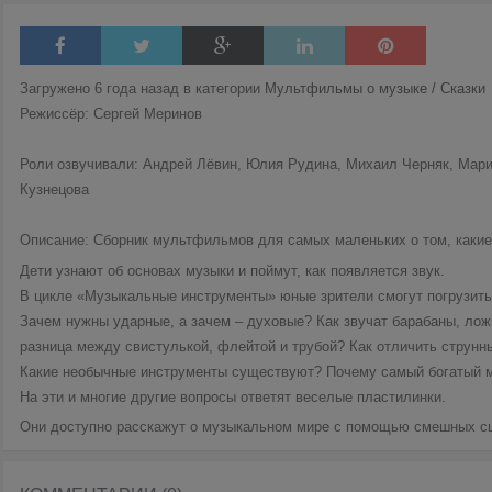
Загружено 6 года назад в категории
Мультфильмы о музыке / Сказки
Режиссёр: Сергей Меринов
Роли озвучивали: Андрей Лёвин, Юлия Рудина, Михаил Черняк, Мар
Кузнецова
Описание: Сборник мультфильмов для самых маленьких о том, какие
Дети узнают об основах музыки и поймут, как появляется звук.
В цикле «Музыкальные инструменты» юные зрители смогут погрузиться
Зачем нужны ударные, а зачем – духовые? Как звучат барабаны, лож
разница между свистулькой, флейтой и трубой? Как отличить струн
Какие необычные инструменты существуют? Почему самый богатый му
На эти и многие другие вопросы ответят веселые пластилинки.
Они доступно расскажут о музыкальном мире с помощью смешных сце