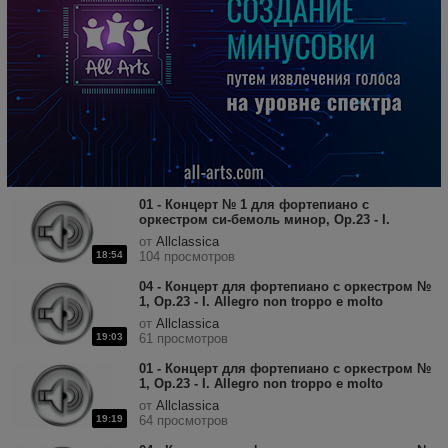
01 - Концерт № 1 для фортепиано с
оркестром си-бемоль минор, Op.23 - I.
Allegro non troppo e molto maestoso.mp3
от
Allclassica
18:54
104 просмотров
04 - Концерт для фортепиано с оркестром №
1, Op.23 - I. Allegro non troppo e molto
maestoso.mp3
от
Allclassica
19:03
61 просмотров
01 - Концерт для фортепиано с оркестром №
1, Op.23 - I. Allegro non troppo e molto
maestoso.mp3
от
Allclassica
19:19
64 просмотров