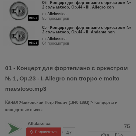
06 - Концерт для фортепиано с оркестром №
2 соль мажор, Op.44 - III. Allegro con
fuoco.mp3
от
Allclassica
08:03
95 просмотров
05 - Концерт для фортепиано с оркестром №
2 соль мажор, Op.44 - II. Andante non
troppo.mp3
от
Allclassica
08:01
84 просмотров
01 - Концерт для фортепиано с оркестром
№ 1, Op.23 - I. Allegro non troppo e molto
maestoso.mp3
Канал:
>
Чайковский Петр Ильич (1840-1893)
Концерты и
концертные пьесы
Allclassica
75
Подписаться
47
0
0