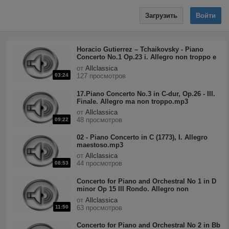
Загрузить
Войти
Horacio Gutierrez – Tchaikovsky - Piano
Concerto No.1 Op.23 i. Allegro non troppo e
molto maestoso.mp3
от
Allclassica
03:24
127 просмотров
17.Piano Concerto No.3 in C-dur, Op.26 - III.
Finale. Allegro ma non troppo.mp3
от
Allclassica
48 просмотров
09:22
02 - Piano Concerto in C (1773), I. Allegro
maestoso.mp3
от
Allclassica
44 просмотров
08:53
Concerto for Piano and Orchestral No 1 in D
minor Op 15 III Rondo. Allegro non
troppo.mp3
от
Allclassica
11:50
63 просмотров
Concerto for Piano and Orchestral No 2 in Bb