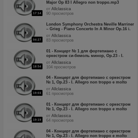
Major Op 83 I Allegro non troppo.mp3
от
Allclassica
90 просмотров
17:14
London Symphony Orchestra Neville Marriner
– Grieg - Piano Concerto In A Minor Op.16 i.
Allegro molto moderato.mp3
от
Allclassica
04:27
83 просмотров
01 - Концерт № 1 для фортепиано с
оркестром си-бемоль минор, Op.23 - I.
Allegro non troppo e molto maestoso.mp3
от
Allclassica
18:54
104 просмотров
04 - Концерт для фортепиано с оркестром
№ 1, Op.23 - I. Allegro non troppo e molto
maestoso.mp3
от
Allclassica
19:03
61 просмотров
01 - Концерт для фортепиано с оркестром
№ 1, Op.23 - I. Allegro non troppo e molto
maestoso.mp3
от
Allclassica
19:19
64 просмотров
04 - Концерт для фортепиано с оркестром
№ 1, Op.23 - I. Allegro non troppo e molto