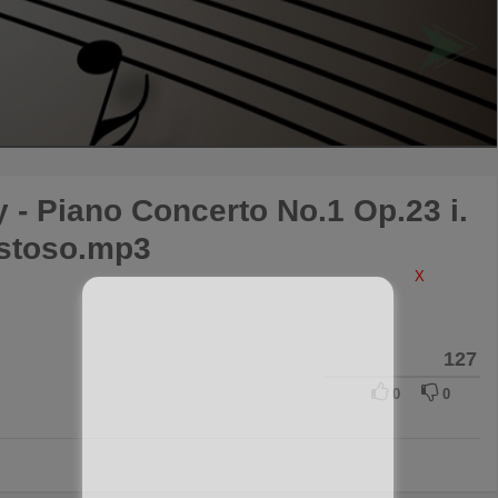
 - Piano Concerto No.1 Op.23 i.
estoso.mp3
X
127
0
0