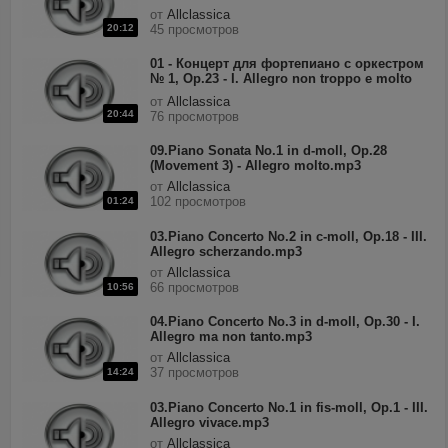
maestoso.mp3
от
Allclassica
20:12
45 просмотров
01 - Концерт для фортепиано с оркестром
№ 1, Op.23 - I. Allegro non troppo e molto
maestoso.mp3
от
Allclassica
20:44
76 просмотров
09.Piano Sonata No.1 in d-moll, Op.28
(Movement 3) - Allegro molto.mp3
от
Allclassica
102 просмотров
01:24
03.Piano Concerto No.2 in c-moll, Op.18 - III.
Allegro scherzando.mp3
от
Allclassica
66 просмотров
10:56
04.Piano Concerto No.3 in d-moll, Op.30 - I.
Allegro ma non tanto.mp3
от
Allclassica
37 просмотров
14:24
03.Piano Concerto No.1 in fis-moll, Op.1 - III.
Allegro vivace.mp3
от
Allclassica