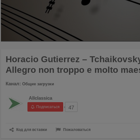
00:00
/
03:24
Horacio Gutierrez – Tchaikovsky
Allegro non troppo e molto ma
Канал:
Общие загрузки
Allclassica
Подписаться
47
Код для вставки
Пожаловаться