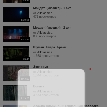
39:59
Моцарт! (мюзикл) - 1 акт
от
Allclassica
471 просмотров
1:20:14
Моцарт! (мюзикл) - 2 акт
от
Allclassica
830 просмотров
1:23:45
Шуман. Клара. Брамс.
от
Allclassica
1,368 просмотров
45:48
Экспромт
X
от
Allclassica
1,044 просмотров
1:43:12
Богема
от
Allclassica
4,873 просмотров
1:49:20
Адажио Альбинони: гениальная подделка