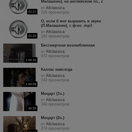
Малашкин), на английском яз., с
оркестром.mp3
от
Allclassica
02:27
216 просмотров
О, если б мог выразить в звуке
(Л.Малашкин), с ф-но .mp3
от
Allclassica
142 просмотров
02:29
Бессмертная возлюбленная
от
Allclassica
972 просмотров
1:59:10
Каллас навсегда
от
Allclassica
743 просмотров
1:44:08
Моцарт (1ч.)
от
Allclassica
340 просмотров
40:25
Моцарт (2ч.)
от
Allclassica
274 просмотров