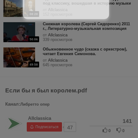
под классику, вошедшая в историю музыки
от
Allclassica
152 просмотров
08:28
Снежная королева (Сергей Сидоренко) 2011
г., Литературно-музыкальная композиция
от
Allclassica
339 просмотров
50:06
Обыкновенное чудо (сказка с оркестром),
читает Евгения Симонова.
от
Allclassica
645 просмотров
49:58
Если бы я был королем.pdf
Канал:
Либретто опер
Allclassica
141
Подписаться
47
0
0