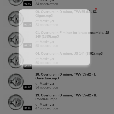
от
Maximyar
34 просмотров
01:50
X
09. Overture in D minor, TWV55-d3 - IX.
Gigue.mp3
от
Maximyar
33 просмотров
02:37
01. Overture in F minor for brass ensemble, JS
146 (1889).mp3
от
Maximyar
58 просмотров
08:31
04. Overture in A minor, JS 144 (1902).mp3
от
Maximyar
50 просмотров
09:25
18. Overture in D minor, TWV 55-d2 - I.
Ouvertüre.mp3
от
Maximyar
34 просмотров
04:00
19. Overture in D minor, TWV 55-d2 - II.
Rondeau.mp3
от
Maximyar
47 просмотров
01:05