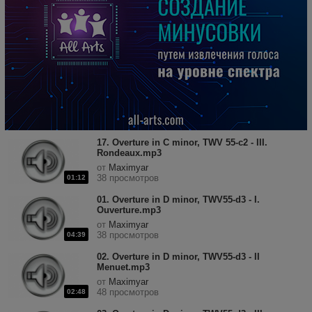
17. Overture in C minor, TWV 55-c2 - III.
Rondeaux.mp3
от
Maximyar
38 просмотров
01:12
01. Overture in D minor, TWV55-d3 - I.
Ouverture.mp3
от
Maximyar
38 просмотров
04:39
02. Overture in D minor, TWV55-d3 - II
Menuet.mp3
от
Maximyar
48 просмотров
02:48