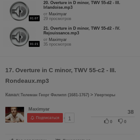
20. Overture in D minor, TWV 55-d2 - III.
Irlandoise.mp3
от
Maximyar
29 просмотров
01:07
21. Overture in D minor, TWV 55-d2 - IV.
Rejouissance.mp3
от
Maximyar
35 просмотров
01:21
17. Overture in C minor, TWV 55-c2 - III.
Rondeaux.mp3
Канал:
>
Телеман Георг Филипп (1681-1767)
Увертюры
Maximyar
38
Подписаться
1
0
0