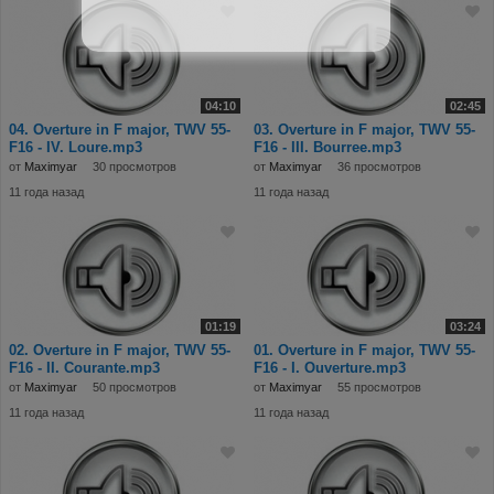
04:10
02:45
04. Overture in F major, TWV 55-
03. Overture in F major, TWV 55-
F16 - IV. Loure.mp3
F16 - III. Bourree.mp3
от
Maximyar
30 просмотров
от
Maximyar
36 просмотров
11 года назад
11 года назад
01:19
03:24
02. Overture in F major, TWV 55-
01. Overture in F major, TWV 55-
F16 - II. Courante.mp3
F16 - I. Ouverture.mp3
от
Maximyar
50 просмотров
от
Maximyar
55 просмотров
11 года назад
11 года назад