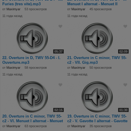
Furies (tres vite).mp3
Menuet I alternat - Menuet II
(Douc
от
Maximyar
53 просмотров
от
Maximyar
45 просмотров
11 года назад
11 года назад
05:37
02:09
22. Overture in D, TWV 55-D4 - I.
21. Overture in C minor, TWV 55-
Ouverture.mp3
c2 - VII. Gig.mp3
от
Maximyar
58 просмотров
от
Maximyar
50 просмотров
11 года назад
11 года назад
02:15
01:30
20. Overture in C minor, TWV 55-
19. Overture in C minor, TWV 55-
c2 - VI. Menuet I alternat - Menuet
c2 - V. Gavotte I alternat - Gavotte
II
I
от
Maximyar
63 просмотров
от
Maximyar
35 просмотров