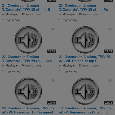
00:39
01:03
24. Overture in E minor
23. Overture in E minor
'L'Omphale', TWV 55-e8 - III. B
'L'Omphale', TWV 55-e8 - II. Pa
от
Maximyar
42 просмотров
от
Maximyar
40 просмотров
11 года назад
11 года назад
03:30
03:05
22. Overture in E minor
21. Overture in A minor, TWV 55-
'L'Omphale', TWV 55-e8 - I. Ouv
a2 - VII. Polonaise.mp3
от
Maximyar
76 просмотров
от
Maximyar
53 просмотров
11 года назад
11 года назад
01:40
02:28
20. Overture in A minor, TWV 55-
19. Overture in A minor, TWV 55-
a2 - VI. Passepied 1 - Passepied
a2 - V. Rejouissance (Vite).mp3