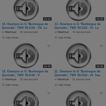
01:12
02:25
14. Overture in G ‘Burlesque de
13. Overture in G ‘Burlesque de
Quixotte’, TWV 55-G10 - VII. Le
Quixotte’, TWV 55-G10 - VI. Le
Couche
Galope
от
Maximyar
30 просмотров
от
Maximyar
44 просмотров
11 года назад
11 года назад
01:40
02:00
12. Overture in G ‘Burlesque de
11. Overture in G ‘Burlesque de
Quixotte’, TWV 55-G10 - V.
Quixotte’, TWV 55-G10 - IV. Ses
Sanche Pans
Soupir
от
Maximyar
35 просмотров
от
Maximyar
51 просмотров
11 года назад
11 года назад