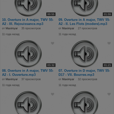
00:55
01:55
10. Overture in A major, TWV 55-
09. Overture in A major, TWV 55-
A2 - III. Rejouissance.mp3
A2 - II. Les Flots (modere).mp3
от
Maximyar
35 просмотров
от
Maximyar
27 просмотров
11 года назад
11 года назад
03:32
01:21
08. Overture in A major, TWV 55-
07. Overture in D major, TWV 55-
A2 - I. Ouverture.mp3
D17 - VII. Bourree.mp3
от
Maximyar
37 просмотров
от
Maximyar
32 просмотров
11 года назад
11 года назад