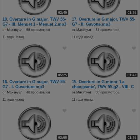
02:49
01:39
18. Overture in G major, TWV 55-
17. Overture in G major, TWV 55-
G7 - III. Menuet 1 - Menuet 2.mp3
G7 - II. Gavotte.mp3
от
Maximyar
58 просмотров
от
Maximyar
51 просмотров
11 года назад
11 года назад
05:25
01:42
16. Overture in G major, TWV 55-
15. Overture in G minor 'La
G7 - I. Ouverture.mp3
changeante', TWV 55-g2 - VIII. C
от
Maximyar
40 просмотров
от
Maximyar
38 просмотров
11 года назад
11 года назад
03:08
01:39