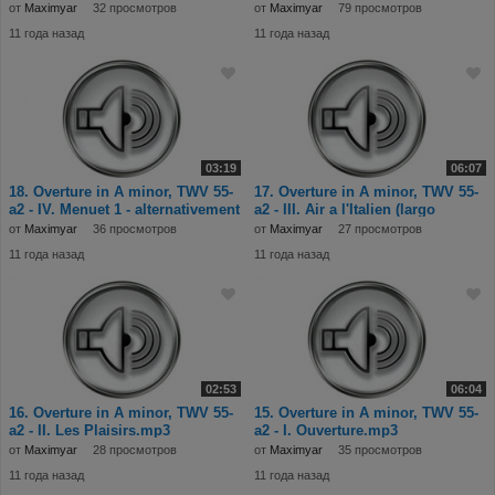
2.mp3
от
Maximyar
32 просмотров
от
Maximyar
79 просмотров
11 года назад
11 года назад
03:19
06:07
18. Overture in A minor, TWV 55-
17. Overture in A minor, TWV 55-
a2 - IV. Menuet 1 - alternativement
a2 - III. Air a l'Italien (largo
M
от
Maximyar
36 просмотров
от
Maximyar
27 просмотров
11 года назад
11 года назад
02:53
06:04
16. Overture in A minor, TWV 55-
15. Overture in A minor, TWV 55-
a2 - II. Les Plaisirs.mp3
a2 - I. Ouverture.mp3
от
Maximyar
28 просмотров
от
Maximyar
35 просмотров
11 года назад
11 года назад