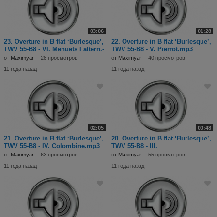
03:06
01:28
23. Overture in B flat ‘Burlesque’,
22. Overture in B flat ‘Burlesque’,
TWV 55-B8 - VI. Menuets I altern.-
TWV 55-B8 - V. Pierrot.mp3
от
Maximyar
28 просмотров
от
Maximyar
40 просмотров
11 года назад
11 года назад
02:05
00:48
21. Overture in B flat ‘Burlesque’,
20. Overture in B flat ‘Burlesque’,
TWV 55-B8 - IV. Colombine.mp3
TWV 55-B8 - III.
Harlequinade.mp3
от
Maximyar
63 просмотров
от
Maximyar
55 просмотров
11 года назад
11 года назад