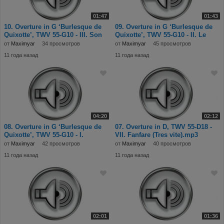
01:47
01:43
10. Overture in G ‘Burlesque de
09. Overture in G ‘Burlesque de
Quixotte’, TWV 55-G10 - III. Son
Quixotte’, TWV 55-G10 - II. Le
Attaq
Reveil
от
Maximyar
34 просмотров
от
Maximyar
45 просмотров
11 года назад
11 года назад
04:20
02:12
08. Overture in G ‘Burlesque de
07. Overture in D, TWV 55-D18 -
Quixotte’, TWV 55-G10 - I.
VII. Fanfare (Tres vite).mp3
Ouverture.m
от
Maximyar
42 просмотров
от
Maximyar
40 просмотров
11 года назад
11 года назад
02:01
01:36