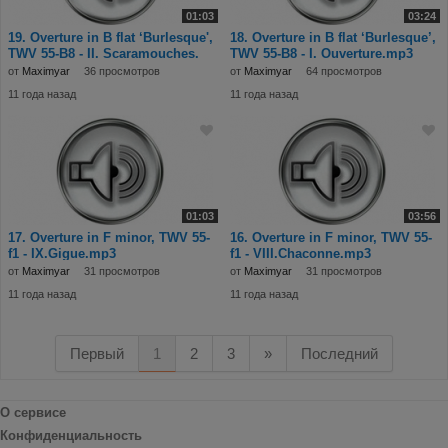
01:03
03:24
19. Overture in B flat ‘Burlesque',
18. Overture in B flat ‘Burlesque’,
TWV 55-B8 - II. Scaramouches.
TWV 55-B8 - I. Ouverture.mp3
от
Maximyar
36 просмотров
от
Maximyar
64 просмотров
11 года назад
11 года назад
01:03
03:56
17. Overture in F minor, TWV 55-
16. Overture in F minor, TWV 55-
f1 - IX.Gigue.mp3
f1 - VIII.Chaconne.mp3
от
Maximyar
31 просмотров
от
Maximyar
31 просмотров
11 года назад
11 года назад
Первый
1
2
3
»
Последний
О сервисе
Конфиденциальность