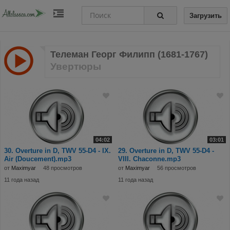
Загрузить
Телеман Георг Филипп (1681-1767)
Увертюры
04:02
03:01
30. Overture in D, TWV 55-D4 - IX.
29. Overture in D, TWV 55-D4 -
Air (Doucement).mp3
VIII. Chaconne.mp3
от
Maximyar
48 просмотров
от
Maximyar
56 просмотров
11 года назад
11 года назад