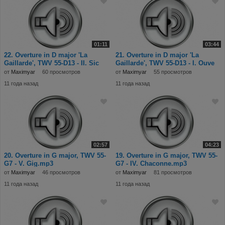
01:11
03:44
22. Overture in D major 'La
21. Overture in D major 'La
Gaillarde', TWV 55-D13 - II. Sic
Gaillarde', TWV 55-D13 - I. Ouve
от
Maximyar
60 просмотров
от
Maximyar
55 просмотров
11 года назад
11 года назад
02:57
04:23
20. Overture in G major, TWV 55-
19. Overture in G major, TWV 55-
G7 - V. Gig.mp3
G7 - IV. Chaconne.mp3
от
Maximyar
46 просмотров
от
Maximyar
81 просмотров
11 года назад
11 года назад