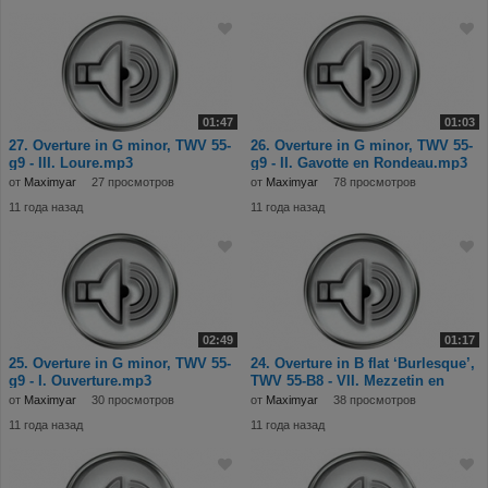
01:47
01:03
27. Overture in G minor, TWV 55-
26. Overture in G minor, TWV 55-
g9 - III. Loure.mp3
g9 - II. Gavotte en Rondeau.mp3
от
Maximyar
27 просмотров
от
Maximyar
78 просмотров
11 года назад
11 года назад
02:49
01:17
25. Overture in G minor, TWV 55-
24. Overture in B flat ‘Burlesque’,
g9 - I. Ouverture.mp3
TWV 55-B8 - VII. Mezzetin en
Turc.
от
Maximyar
30 просмотров
от
Maximyar
38 просмотров
11 года назад
11 года назад