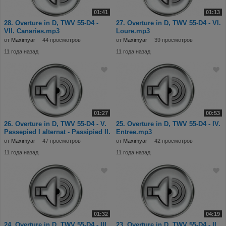
01:41
01:13
28. Overture in D, TWV 55-D4 -
27. Overture in D, TWV 55-D4 - VI.
VII. Canaries.mp3
Loure.mp3
от
Maximyar
44 просмотров
от
Maximyar
39 просмотров
11 года назад
11 года назад
01:27
00:53
26. Overture in D, TWV 55-D4 - V.
25. Overture in D, TWV 55-D4 - IV.
Passepied I alternat - Passipied II.
Entree.mp3
от
Maximyar
47 просмотров
от
Maximyar
42 просмотров
11 года назад
11 года назад
01:32
04:19
24. Overture in D, TWV 55-D4 - III.
23. Overture in D, TWV 55-D4 - II.