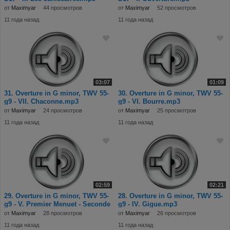
от
Maximyar
44 просмотров
от
Maximyar
52 просмотров
11 года назад
11 года назад
03:07
01:09
31. Overture in G minor, TWV 55-
30. Overture in G minor, TWV 55-
g9 - VII. Chaconne.mp3
g9 - VI. Bourre.mp3
от
Maximyar
24 просмотров
от
Maximyar
25 просмотров
11 года назад
11 года назад
02:59
02:21
29. Overture in G minor, TWV 55-
28. Overture in G minor, TWV 55-
g9 - V. Premier Menuet - Seconde
g9 - IV. Gigue.mp3
Menue
от
Maximyar
28 просмотров
от
Maximyar
26 просмотров
11 года назад
11 года назад