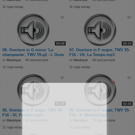
11 года назад
11 года назад
04:08
02:14
08. Overture in G minor 'La
07. Overture in F major, TWV 55-
changeante', TWV 55-g2 - I. Ouve
F16 - VII. La Tempe.mp3
от
Maximyar
46 просмотров
от
Maximyar
39 просмотров
11 года назад
11 года назад
X
01:30
02:36
06. Overture in F major, TWV 55-
05. Overture in F major, TWV 55-
F16 - VI. Forlane.mp3
F16 - V. Menuet.mp3
от
Maximyar
40 просмотров
от
Maximyar
71 просмотров
11 года назад
11 года назад