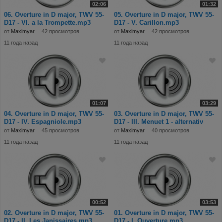
02:06
01:32
06. Overture in D major, TWV 55-
05. Overture in D major, TWV 55-
D17 - VI. a la Trompette.mp3
D17 - V. Carillon.mp3
от
Maximyar
42 просмотров
от
Maximyar
42 просмотров
11 года назад
11 года назад
01:07
03:29
04. Overture in D major, TWV 55-
03. Overture in D major, TWV 55-
D17 - IV. Espagniole.mp3
D17 - III. Menuet 1 - alternativ
Menue
от
Maximyar
45 просмотров
от
Maximyar
40 просмотров
11 года назад
11 года назад
00:52
03:53
02. Overture in D major, TWV 55-
01. Overture in D major, TWV 55-
D17 - II. Les Janissaires.mp3
D17 - I. Ouverture.mp3