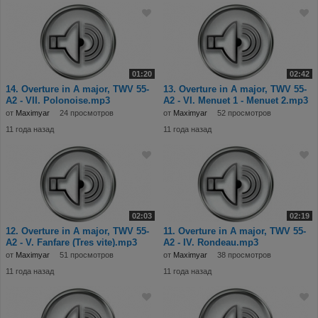
01:20
02:42
14. Overture in A major, TWV 55-
13. Overture in A major, TWV 55-
A2 - VII. Polonoise.mp3
A2 - VI. Menuet 1 - Menuet 2.mp3
от
Maximyar
24 просмотров
от
Maximyar
52 просмотров
11 года назад
11 года назад
02:03
02:19
12. Overture in A major, TWV 55-
11. Overture in A major, TWV 55-
A2 - V. Fanfare (Tres vite).mp3
A2 - IV. Rondeau.mp3
от
Maximyar
51 просмотров
от
Maximyar
38 просмотров
11 года назад
11 года назад