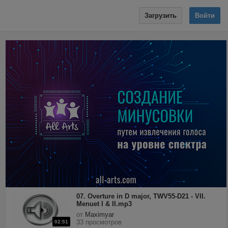
Загрузить
Войти
07. Overture in D major, TWV55-D21 - VII.
Menuet I & II.mp3
от
Maximyar
33 просмотров
02:51