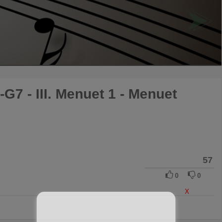
G7 - III. Menuet 1 - Menuet
57
0
0
X