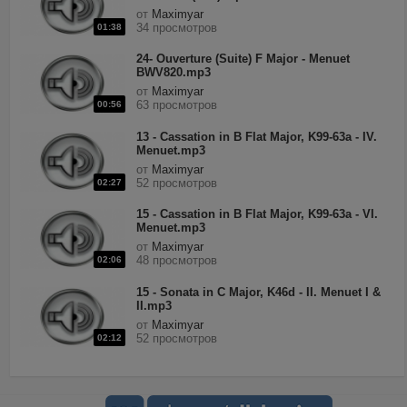
от
Maximyar
34 просмотров
01:38
24- Ouverture (Suite) F Major - Menuet
BWV820.mp3
от
Maximyar
63 просмотров
00:56
13 - Cassation in B Flat Major, K99-63a - IV.
Menuet.mp3
от
Maximyar
52 просмотров
02:27
15 - Cassation in B Flat Major, K99-63a - VI.
Menuet.mp3
от
Maximyar
48 просмотров
02:06
15 - Sonata in C Major, K46d - II. Menuet I &
II.mp3
от
Maximyar
52 просмотров
02:12