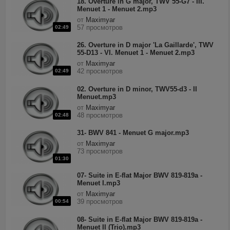
18. Overture in G major, TWV 55-G7 - III.
Menuet 1 - Menuet 2.mp3
от
Maximyar
57 просмотров
02:49
26. Overture in D major 'La Gaillarde', TWV
55-D13 - VI. Menuet 1 - Menuet 2.mp3
от
Maximyar
42 просмотров
02:49
02. Overture in D minor, TWV55-d3 - II
Menuet.mp3
от
Maximyar
48 просмотров
02:48
31- BWV 841 - Menuet G major.mp3
от
Maximyar
73 просмотров
01:30
07- Suite in E-flat Major BWV 819-819a -
Menuet I.mp3
от
Maximyar
39 просмотров
00:54
08- Suite in E-flat Major BWV 819-819a -
Menuet II (Trio).mp3