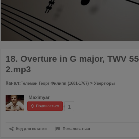
00:00
/
02:49
18. Overture in G major, TWV 55-
2.mp3
Канал:
>
Телеман Георг Филипп (1681-1767)
Увертюры
Maximyar
Подписаться
1
Код для вставки
Пожаловаться