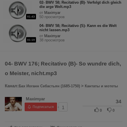
02- BWV 58; Recitativo (B)- Verfolgt dich gleich
die arge Welt.mp3
от
Maximyar
50 просмотров
01:43
04- BWV 58; Recitativo (S)- Kann es die Welt
nicht lassen.mp3
от
Maximyar
38 просмотров
01:19
04- BWV 176; Recitativo (B)- So wundre dich,
o Meister, nicht.mp3
Канал:
>
Бах Иоганн Себастьян (1685-1750)
Кантаты и мотеты
Maximyar
34
Подписаться
1
0
0