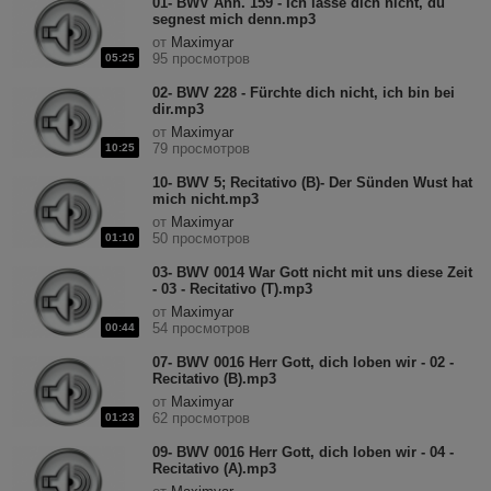
01- BWV Anh. 159 - Ich lasse dich nicht, du
segnest mich denn.mp3
от
Maximyar
95 просмотров
05:25
02- BWV 228 - Fürchte dich nicht, ich bin bei
dir.mp3
от
Maximyar
79 просмотров
10:25
10- BWV 5; Recitativo (B)- Der Sünden Wust hat
mich nicht.mp3
от
Maximyar
50 просмотров
01:10
03- BWV 0014 War Gott nicht mit uns diese Zeit
- 03 - Recitativo (T).mp3
от
Maximyar
54 просмотров
00:44
07- BWV 0016 Herr Gott, dich loben wir - 02 -
Recitativo (B).mp3
от
Maximyar
62 просмотров
01:23
09- BWV 0016 Herr Gott, dich loben wir - 04 -
Recitativo (A).mp3