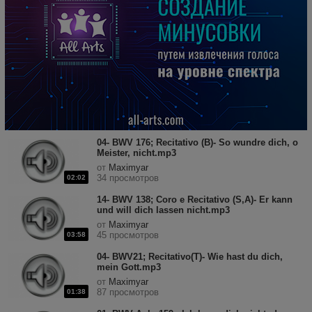
04- BWV 176; Recitativo (B)- So wundre dich, o
Meister, nicht.mp3
от
Maximyar
34 просмотров
02:02
14- BWV 138; Coro e Recitativo (S,A)- Er kann
und will dich lassen nicht.mp3
от
Maximyar
45 просмотров
03:58
04- BWV21; Recitativo(T)- Wie hast du dich,
mein Gott.mp3
от
Maximyar
87 просмотров
01:38