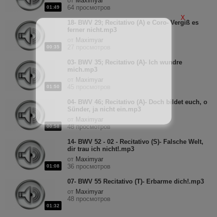
от
Maximyar
64 просмотров
01:49
X
18- BWV 29; Recitativo (A) e Coro- Vergiß es
ferner nicht.mp3
от
Maximyar
27 просмотров
00:35
03- BWV 35; Recitativo (A)- Ich wundre
mich.mp3
от
Maximyar
45 просмотров
01:50
04- BWV 46; Recitativo (A)- Doch bildet euch, o
Sünder, ja nicht ein.mp3
от
Maximyar
48 просмотров
00:58
14- BWV 52 - 02 - Recitativo (S)- Falsche Welt,
dir trau ich nicht!.mp3
от
Maximyar
36 просмотров
01:08
07- BWV 55 Recitativo (T)- Erbarme dich!.mp3
от
Maximyar
48 просмотров
01:32