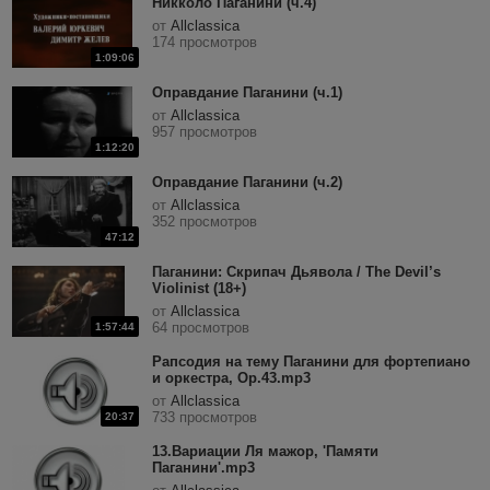
Никколо Паганини (ч.4)
от
Allclassica
174 просмотров
1:09:06
Оправдание Паганини (ч.1)
от
Allclassica
957 просмотров
1:12:20
Оправдание Паганини (ч.2)
от
Allclassica
352 просмотров
47:12
Паганини: Скрипач Дьявола / The Devil’s
Violinist (18+)
от
Allclassica
64 просмотров
1:57:44
Рапсодия на тему Паганини для фортепиано
и оркестра, Op.43.mp3
от
Allclassica
733 просмотров
20:37
13.Вариации Ля мажор, 'Памяти
Паганини'.mp3