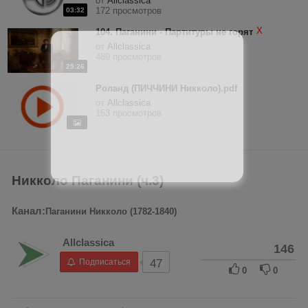
от
Allclassica
172 просмотров
03:32
X
104. Паганини - Партитуры не горят
от
Allclassica
489 просмотров
25:26
Роланд (ПИЧЧИНИ Никколо).pdf
от
Allclassica
153 просмотров
Никколо Паганини (ч.3)
Канал:
Паганини Никколо (1782-1840)
Allclassica
146
Подписаться
47
0
0