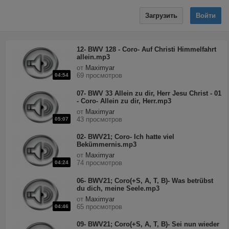
Загрузить
Войти
12- BWV 128 - Coro- Auf Christi Himmelfahrt
allein.mp3
от
Maximyar
69 просмотров
04:54
07- BWV 33 Allein zu dir, Herr Jesu Christ - 01
- Coro- Allein zu dir, Herr.mp3
от
Maximyar
43 просмотров
05:07
02- BWV21; Coro- Ich hatte viel
Bekümmernis.mp3
от
Maximyar
74 просмотров
04:24
06- BWV21; Coro(+S, A, T, B)- Was betrübst
du dich, meine Seele.mp3
от
Maximyar
65 просмотров
04:46
09- BWV21; Coro(+S, A, T, B)- Sei nun wieder