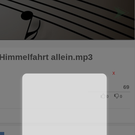
 Himmelfahrt allein.mp3
X
69
0
0