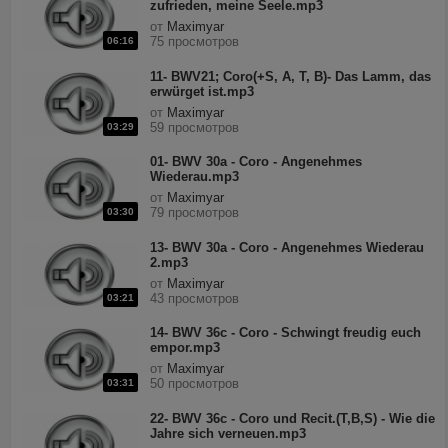
zufrieden, meine Seele.mp3
от
Maximyar
75 просмотров
06:16
11- BWV21; Coro(+S, A, T, B)- Das Lamm, das
erwürget ist.mp3
от
Maximyar
59 просмотров
03:29
01- BWV 30a - Coro - Angenehmes
Wiederau.mp3
от
Maximyar
79 просмотров
03:30
13- BWV 30a - Coro - Angenehmes Wiederau
2.mp3
от
Maximyar
43 просмотров
03:21
14- BWV 36c - Coro - Schwingt freudig euch
empor.mp3
от
Maximyar
50 просмотров
03:31
22- BWV 36c - Coro und Recit.(T,B,S) - Wie die
Jahre sich verneuen.mp3