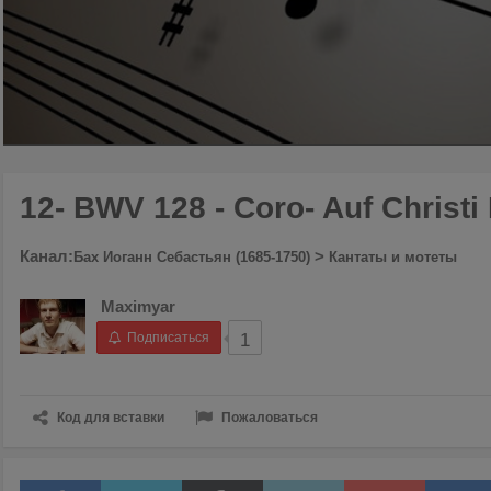
00:00
/
04:54
12- BWV 128 - Coro- Auf Christi
Канал:
>
Бах Иоганн Себастьян (1685-1750)
Кантаты и мотеты
Maximyar
Подписаться
1
Код для вставки
Пожаловаться