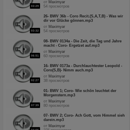
от
Maximyar
54 просмотров
03:29
26- BWV 36b - Coro Recit.(S,A,T,B) - Was wir
dir vor Glücke gönnen.mp3
от
Maximyar
54 просмотров
03:32
08- BWV 0134a - Die Zeit, die Tag und Jahre
macht - Coro- Ergetzet auf.mp3
от
Maximyar
60 просмотров
06:51
16- BWV 0173a - Durchlauchtester Leopold -
Coro(S,B)- Nimm auch.mp3
от
Maximyar
38 просмотров
02:27
01- BWV 1; Coro- Wie schön leuchtet der
Morgenstern.mp3
от
Maximyar
80 просмотров
07:39
07- BWV 2; Coro- Ach Gott, vom Himmel sieh
darein.mp3
от
Maximyar
04:06