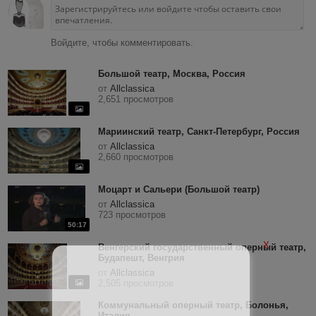
Войдите, чтобы комментировать.
Большой театр, Москва, Россия
от
Allclassica
2,651 просмотров
Мариинский театр, Санкт-Петербург, Россия
от
Allclassica
2,660 просмотров
Моцарт и Сальери (Большой театр)
от
Allclassica
723 просмотров
50:17
X
Венгерский государственный оперный театр,
Будапешт, Венгрия
от
Allclassica
2,505 просмотров
Коммунальный оперный театр, Болонья,
Италия