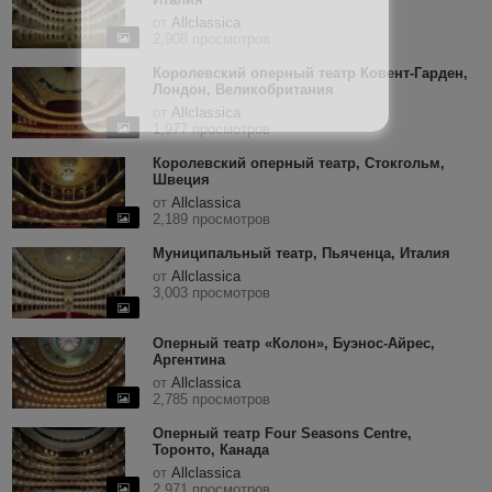
от
Allclassica
2,908 просмотров
Королевский оперный театр Ковент-Гарден,
Лондон, Великобритания
от
Allclassica
1,977 просмотров
Королевский оперный театр, Стокгольм,
Швеция
от
Allclassica
2,189 просмотров
Муниципальный театр, Пьяченца, Италия
от
Allclassica
3,003 просмотров
Оперный театр «Колон», Буэнос-Айрес,
Аргентина
от
Allclassica
2,785 просмотров
Оперный театр Four Seasons Centre,
Торонто, Канада
от
Allclassica
2,971 просмотров