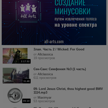
Злая. Часть 2 / Wicked: For Good
от
Allclassica
19 просмотров
2:17:32
Сен-Санс Симфония №3 (1 часть)
от
Allclassica
611 просмотров
11:48
09- Lord Jesus Christ, thou highest good BWV
1114.mp3
от
Maximyar
53 просмотров
05:10