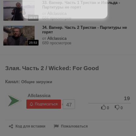
33. Вагнер. Часть 1 Тристан и Изольда -
Партитуры не горят
от
Allclassica
684 просмотров
25:57
34. Вагнер. Часть 2 Тристан - Партитуры не
горят
от
Allclassica
689 просмотров
25:52
Злая. Часть 2 / Wicked: For Good
Канал:
Общие загрузки
Allclassica
19
Подписаться
47
0
0
Код для вставки
Пожаловаться