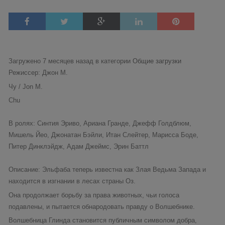
Загружено 7 месяцев назад в категории
Общие загрузки
Режиссер: Джон М.
Чу / Jon M.
Chu
В ролях: Синтия Эриво, Ариана Гранде, Джефф Голдблюм,
Мишель Йео, Джонатан Бэйли, Итан Слейтер, Марисса Боде,
Питер Динклэйдж, Адам Джеймс, Эрин Баттл
Описание: Эльфаба теперь известна как Злая Ведьма Запада и
находится в изгнании в лесах страны Оз.
Она продолжает борьбу за права животных, чьи голоса
подавлены, и пытается обнародовать правду о Волшебнике.
Волшебница Глинда становится публичным символом добра,