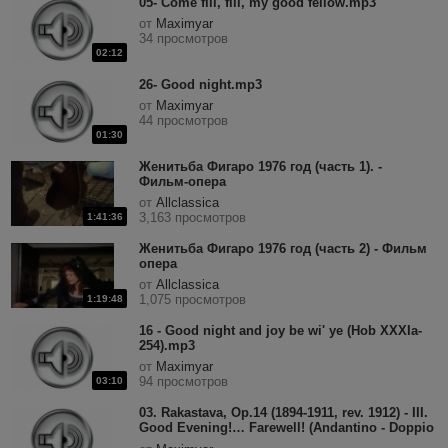
05- Come fill, fill, my good fellow.mp3
от
Maximyar
34 просмотров
02:12
26- Good night.mp3
от
Maximyar
44 просмотров
01:30
Женитьба Фигаро 1976 год (часть 1). -
Фильм-опера
от
Allclassica
3,163 просмотров
1:41:36
Женитьба Фигаро 1976 год (часть 2) - Фильм
опера
от
Allclassica
1,075 просмотров
1:19:48
16 - Good night and joy be wi' ye (Hob XXXIa-
254).mp3
от
Maximyar
94 просмотров
03:10
03. Rakastava, Op.14 (1894-1911, rev. 1912) - III.
Good Evening!… Farewell! (Andantino - Doppio
più lento - Lento assai).mp3