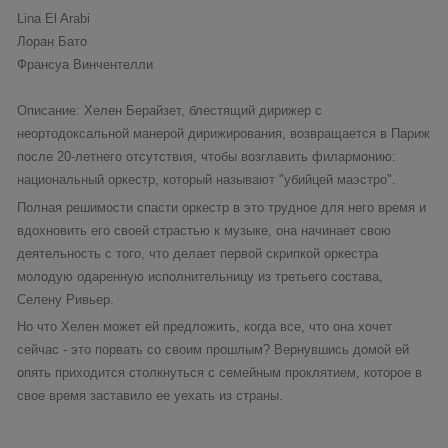
Lina El Arabi
Лоран Бато
Франсуа Винчентелли
Описание: Хелен Берайзет, блестящий дирижер с
неортодоксальной манерой дирижирования, возвращается в Париж
после 20-летнего отсутствия, чтобы возглавить филармонию:
национальный оркестр, который называют "убийцей маэстро".
Полная решимости спасти оркестр в это трудное для него время и
вдохновить его своей страстью к музыке, она начинает свою
деятельность с того, что делает первой скрипкой оркестра
молодую одаренную исполнительницу из третьего состава,
Селену Ривьер.
Но что Хелен может ей предложить, когда все, что она хочет
сейчас - это порвать со своим прошлым? Вернувшись домой ей
опять приходится столкнуться с семейным проклятием, которое в
свое время заставило ее уехать из страны.