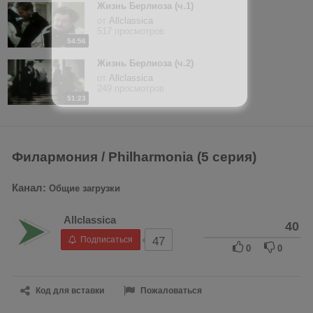
Жизнь Берлиоза (ч.1)
от
Allclassica
517 просмотров
54:56
Жизнь Берлиоза (ч.2)
от
Allclassica
249 просмотров
51:23
Филармония / Philharmonia (5 серия)
Канал:
Общие загрузки
Allclassica
40
Подписаться
47
0
0
Код для вставки
Пожаловаться