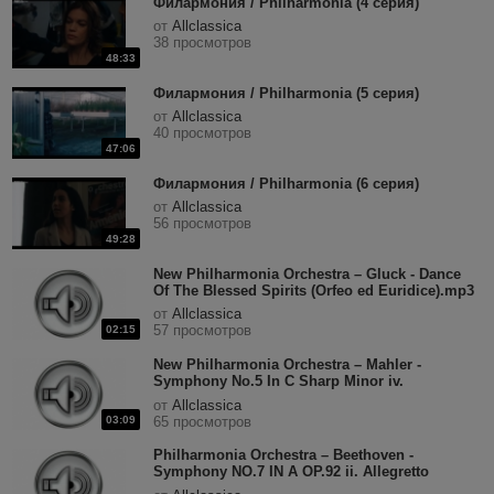
Филармония / Philharmonia (4 серия)
от
Allclassica
38 просмотров
48:33
Филармония / Philharmonia (5 серия)
от
Allclassica
40 просмотров
47:06
Филармония / Philharmonia (6 серия)
от
Allclassica
56 просмотров
49:28
New Philharmonia Orchestra – Gluck - Dance
Of The Blessed Spirits (Orfeo ed Euridice).mp3
от
Allclassica
57 просмотров
02:15
New Philharmonia Orchestra – Mahler -
Symphony No.5 In C Sharp Minor iv.
Adagietto.mp3
от
Allclassica
03:09
65 просмотров
Philharmonia Orchestra – Beethoven -
Symphony NO.7 IN A OP.92 ii. Allegretto
(extract).mp3