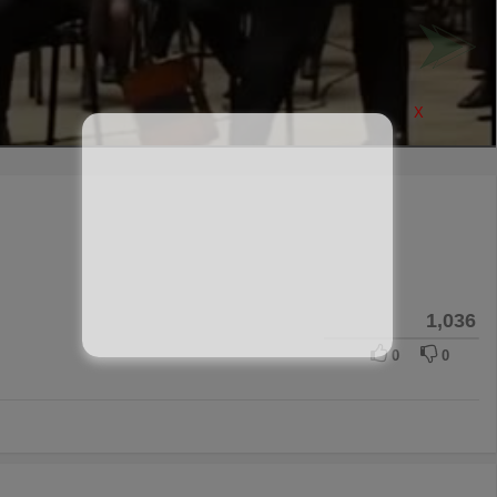
X
1,036
0
0