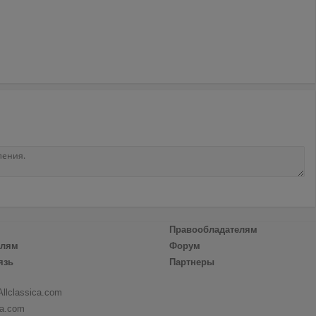
Правообладателям
елям
Форум
язь
Партнеры
Allclassica.com
ca.com