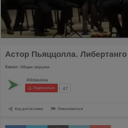
00:00
/
02:46
Астор Пьяццолла. Либертанго
Канал:
Общие загрузки
Allclassica
Подписаться
47
Код для вставки
Пожаловаться