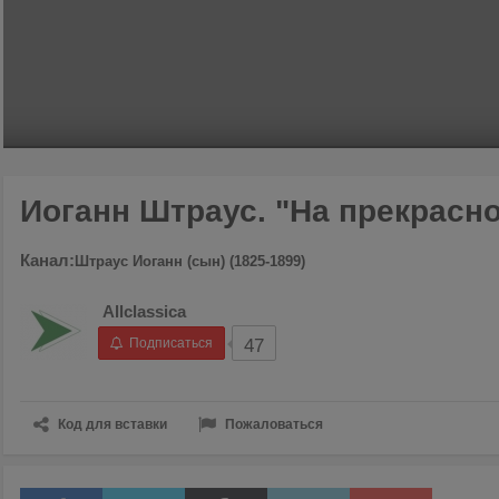
00:00
/
02:39
Иоганн Штраус. "На прекрасн
Канал:
Штраус Иоганн (сын) (1825-1899)
Allclassica
Подписаться
47
Код для вставки
Пожаловаться