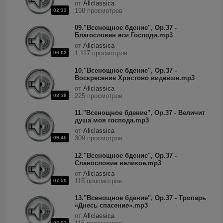
от
Allclassica
198 просмотров
02:33
09."Всенощное бдение", Op.37 -
Благословен еси Господи.mp3
от
Allclassica
1,117 просмотров
06:02
10."Всенощное бдение", Op.37 -
Воскресение Христово видевше.mp3
от
Allclassica
225 просмотров
03:16
11."Всенощное бдение", Op.37 - Величит
душа моя господа.mp3
от
Allclassica
309 просмотров
09:45
12."Всенощное бдение", Op.37 -
Славословие великое.mp3
от
Allclassica
115 просмотров
07:50
13."Всенощное бдение", Op.37 - Тропарь
«Днесь спасение».mp3
от
Allclassica
02:01