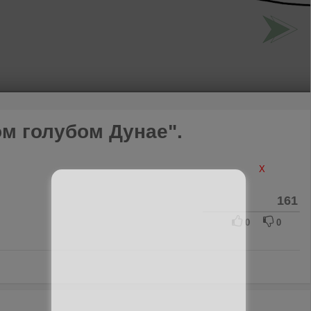
ом голубом Дунае".
X
161
0
0