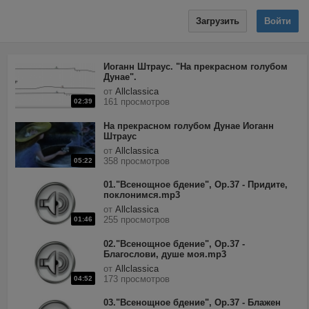
Загрузить
Войти
Иоганн Штраус. "На прекрасном голубом
Дунае".
от
Allclassica
161 просмотров
02:39
На прекрасном голубом Дунае Иоганн
Штраус
от
Allclassica
358 просмотров
05:22
01."Всенощное бдение", Op.37 - Придите,
поклонимся.mp3
от
Allclassica
255 просмотров
01:46
02."Всенощное бдение", Op.37 -
Благослови, душе моя.mp3
от
Allclassica
173 просмотров
04:52
03."Всенощное бдение", Op.37 - Блажен