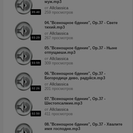
муж.mp3
от
Allclassica
259 просмотров
05:40
04."Всенощное бдение", Op.37 - Свете
тихий.mp3
от
Allclassica
267 просмотров
03:29
05."Всенощное бдение", Op.37 - Ныне
отпущаеши.mp3
от
Allclassica
309 просмотров
03:59
06."Всенощное бдение", Op.37 -
Богородице дево, радуйся.mp3
от
Allclassica
201 просмотров
02:26
07."Всенощное бдение", Op.37 -
Шестопсалмие.mp3
от
Allclassica
411 просмотров
02:50
08."Всенощное бдение", Op.37 - Хвалите
имя господне.mp3