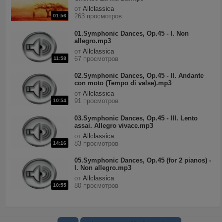
от
Allclassica
263 просмотров
01:56
01.Symphonic Dances, Op.45 - I. Non
allegro.mp3
от
Allclassica
67 просмотров
11:58
02.Symphonic Dances, Op.45 - II. Andante
con moto (Tempo di valse).mp3
от
Allclassica
91 просмотров
10:54
03.Symphonic Dances, Op.45 - III. Lento
assai. Allegro vivace.mp3
от
Allclassica
83 просмотров
14:16
05.Symphonic Dances, Op.45 (for 2 pianos) -
I. Non allegro.mp3
от
Allclassica
80 просмотров
10:55