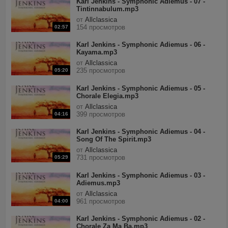
Karl Jenkins - Symphonic Adiemus - 07 -
Tintinnabulum.mp3
от
Allclassica
154 просмотров
02:57
Karl Jenkins - Symphonic Adiemus - 06 -
Kayama.mp3
от
Allclassica
235 просмотров
05:20
Karl Jenkins - Symphonic Adiemus - 05 -
Chorale Elegia.mp3
от
Allclassica
399 просмотров
04:16
Karl Jenkins - Symphonic Adiemus - 04 -
Song Of The Spirit.mp3
от
Allclassica
731 просмотров
05:29
Karl Jenkins - Symphonic Adiemus - 03 -
Adiemus.mp3
от
Allclassica
961 просмотров
04:00
Karl Jenkins - Symphonic Adiemus - 02 -
Chorale Za Ma Ba.mp3