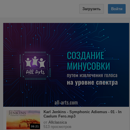
Загрузить
Войти
Karl Jenkins - Symphonic Adiemus - 01 - In
Caelum Fero.mp3
от
Allclassica
513 просмотров
06:21