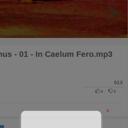
us - 01 - In Caelum Fero.mp3
513
0
0
X