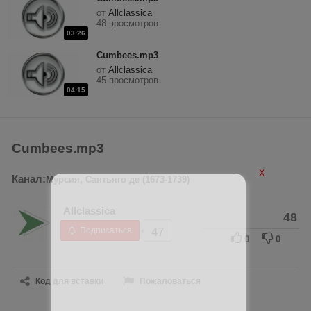
от
Allclassica
48 просмотров
03:26
Cumbees.mp3
от
Allclassica
45 просмотров
04:15
Cumbees.mp3
X
Канал:
Мурсия, Сантьяго де (1673-1739)
Allclassica
48
Подписаться
47
0
0
Код для вставки
Пожаловаться