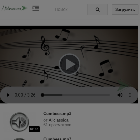
Загрузить
Cumbees.mp3
от
Allclassica
61 просмотров
02:30
Cumbees.mp3