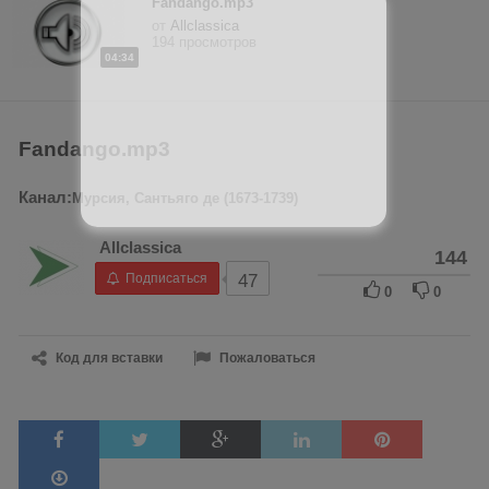
Fandango.mp3
от
Allclassica
194 просмотров
04:34
Fandango.mp3
Канал:
Мурсия, Сантьяго де (1673-1739)
Allclassica
144
Подписаться
47
0
0
Код для вставки
Пожаловаться