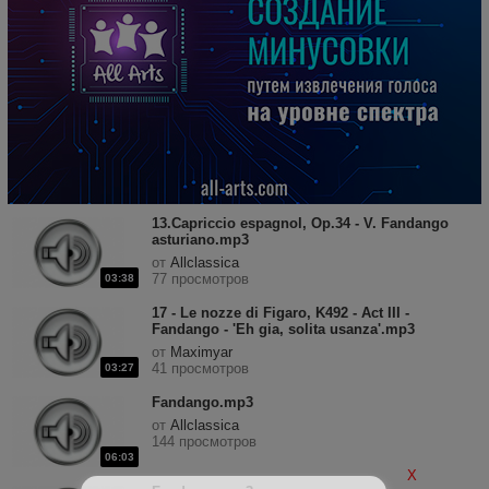
13.Capriccio espagnol, Op.34 - V. Fandango
asturiano.mp3
от
Allclassica
77 просмотров
03:38
17 - Le nozze di Figaro, K492 - Act III -
Fandango - 'Eh gia, solita usanza'.mp3
от
Maximyar
41 просмотров
03:27
Fandango.mp3
от
Allclassica
144 просмотров
06:03
X