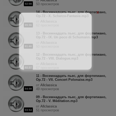
от
Allclassica
50 просмотров
02:08
14 - Восемнадцать пьес, для фортепиано,
X
Op.72 - X. Scherzo-Fantasie.mp3
от
Allclassica
62 просмотров
05:36
13 - Восемнадцать пьес, для фортепиано,
Op.72 - IX. Un poco di Schumann.mp3
от
Allclassica
50 просмотров
01:46
12 - Восемнадцать пьес, для фортепиано,
Op.72 - VIII. Dialogue.mp3
от
Allclassica
67 просмотров
02:37
11 - Восемнадцать пьес, для фортепиано,
Op.72 - VII. Concert Polonaise.mp3
от
Allclassica
49 просмотров
04:58
09 - Восемнадцать пьес, для фортепиано,
Op.72 - V. Méditation.mp3
от
Allclassica
51 просмотров
03:54