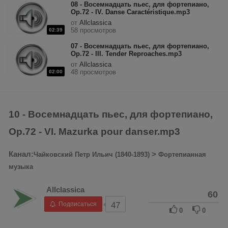
08 - Восемнадцать пьес, для фортепиано,
Op.72 - IV. Danse Caractéristique.mp3
от
Allclassica
58 просмотров
02:39
07 - Восемнадцать пьес, для фортепиано,
Op.72 - III. Tender Reproaches.mp3
от
Allclassica
48 просмотров
02:00
10 - Восемнадцать пьес, для фортепиано,
Op.72 - VI. Mazurka pour danser.mp3
Канал:
>
Чайковский Петр Ильич (1840-1893)
Фортепианная
музыка
Allclassica
60
Подписаться
47
0
0