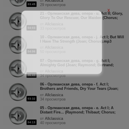
от
Allclassica
03:49
29 просмотров
X
21 - Орлеанская дева, опера - u. Act II; Glory,
Glory To Our Rescuer, Our Maiden (Chorus;
Agnes; Dunois; King; Cardinal).mp3
от
Allclassica
04:03
33 просмотров
10 - Орлеанская дева, опера - j. Act I; But Will
I Have The Strength (Joan; Chorus).mp3
от
Allclassica
50 просмотров
04:06
07 - Орлеанская дева, опера - g. Act I;
Almighty God (Joan; Raymond; Bertrand;
Chorus).mp3
от
Allclassica
06:43
34 просмотров
06 - Орлеанская дева, опера - f. Act I;
Brothers and Friends, Dry Your Tears (Joan;
Chorus; Soldier; Thibaut).mp3
от
Allclassica
03:32
34 просмотров
05 - Орлеанская дева, опера - e. Act I; A
Distant Fire... (Raymond; Thibaut; Chorus;
Bertand).mp3
от
Allclassica
04:13
40 просмотров