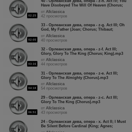
40 - Орлеанская дева, опера - z-n. Act IV; You
Have Disobeyed The Will Of Heaven (Chorus;
Lionel; Joan).mp3
от
Allclassica
02:25
42 просмотров
33 - Орлеанская дева, опера - z-g. Act III; Oh
God, My Father (Joan; Chorus; Thibaut;
King).mp3
от
Allclassica
02:05
40 просмотров
32 - Орлеанская дева, опера - z-f. Act III;
Glory, Glory To The King (Chorus; King).mp3
от
Allclassica
44 просмотров
03:16
31 - Орлеанская дева, опера - z-e. Act III;
Glory To The Almighty (Chorus).mp3
от
Allclassica
54 просмотров
04:18
29 - Орлеанская дева, опера - z-c. Act III;
Glory To The King (Chorus).mp3
от
Allclassica
43 просмотров
06:51
24 - Орлеанская дева, опера - x. Act II; I Must
Be Silent Before Cardinal (King; Agnes;
Chorus; Joan).mp3