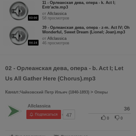
11 - Орлеанская дева, опера - k. Act I;
Entr'acte.mp3
от
Allclassica
58 просмотров
03:00
39 - Орлеанская дева, опера - z-m. Act IV; Oh
Wonderful, Sweet Dream (Lionel; Joan).mp3
от
Allclassica
46 просмотров
04:24
02 - Орлеанская дева, опера - b. Act I; Let
Us All Gather Here (Chorus).mp3
Канал:
>
Чайковский Петр Ильич (1840-1893)
Оперы
Allclassica
36
Подписаться
47
0
0