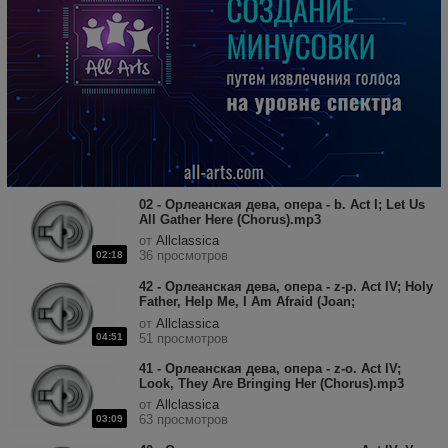
02 - Орлеанская дева, опера - b. Act I; Let Us
All Gather Here (Chorus).mp3
от
Allclassica
36 просмотров
02:18
42 - Орлеанская дева, опера - z-p. Act IV; Holy
Father, Help Me, I Am Afraid (Joan;
Chorus).mp3
от
Allclassica
04:51
51 просмотров
41 - Орлеанская дева, опера - z-o. Act IV;
Look, They Are Bringing Her (Chorus).mp3
от
Allclassica
63 просмотров
03:09