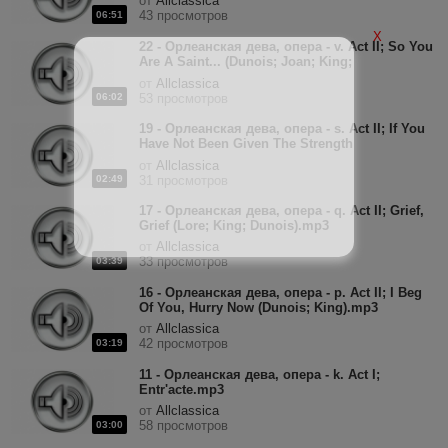
от
Allclassica
43 просмотров
06:51
X
22 - Орлеанская дева, опера - v. Act II; So You
Are A Saint... (Dunois; Joan; King;
Cardinal).mp3
от
Allclassica
06:02
53 просмотров
19 - Орлеанская дева, опера - s. Act II; If You
Have Not Been Given The Strength
(Agnes).mp3
от
Allclassica
02:49
31 просмотров
17 - Орлеанская дева, опера - q. Act II; Grief,
Grief (Lore; King; Dunois).mp3
от
Allclassica
33 просмотров
03:39
16 - Орлеанская дева, опера - p. Act II; I Beg
Of You, Hurry Now (Dunois; King).mp3
от
Allclassica
42 просмотров
03:19
11 - Орлеанская дева, опера - k. Act I;
Entr'acte.mp3
от
Allclassica
58 просмотров
03:00