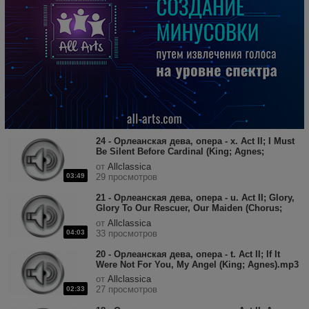
24 - Орлеанская дева, опера - x. Act II; I Must
Be Silent Before Cardinal (King; Agnes;
Chorus; Joan).mp3
от
Allclassica
03:49
29 просмотров
21 - Орлеанская дева, опера - u. Act II; Glory,
Glory To Our Rescuer, Our Maiden (Chorus;
Agnes; Dunois; King; Cardinal).mp3
от
Allclassica
04:03
33 просмотров
20 - Орлеанская дева, опера - t. Act II; If It
Were Not For You, My Angel (King; Agnes).mp3
от
Allclassica
27 просмотров
02:33