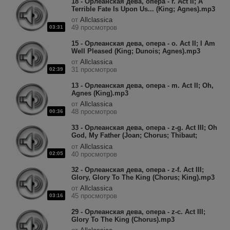
18 - Орлеанская дева, опера - r. Act II; A
Terrible Fate Is Upon Us... (King; Agnes).mp3
от
Allclassica
49 просмотров
03:31
15 - Орлеанская дева, опера - o. Act II; I Am
Well Pleased (King; Dunois; Agnes).mp3
от
Allclassica
31 просмотров
02:39
13 - Орлеанская дева, опера - m. Act II; Oh,
Agnes (King).mp3
от
Allclassica
48 просмотров
00:36
33 - Орлеанская дева, опера - z-g. Act III; Oh
God, My Father (Joan; Chorus; Thibaut;
King).mp3
от
Allclassica
02:05
40 просмотров
32 - Орлеанская дева, опера - z-f. Act III;
Glory, Glory To The King (Chorus; King).mp3
от
Allclassica
45 просмотров
03:16
29 - Орлеанская дева, опера - z-c. Act III;
Glory To The King (Chorus).mp3