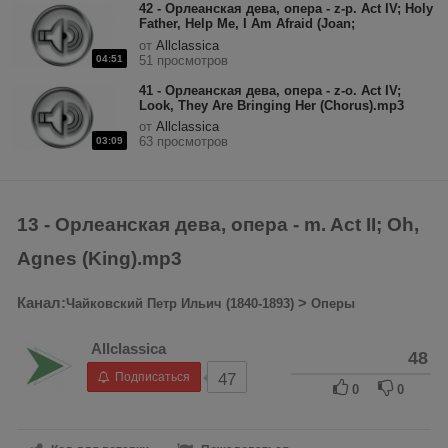
42 - Орлеанская дева, опера - z-p. Act IV; Holy
Father, Help Me, I Am Afraid (Joan;
Chorus).mp3
от
Allclassica
04:51
51 просмотров
41 - Орлеанская дева, опера - z-o. Act IV;
Look, They Are Bringing Her (Chorus).mp3
от
Allclassica
63 просмотров
03:09
13 - Орлеанская дева, опера - m. Act II; Oh,
Agnes (King).mp3
Канал:
>
Чайковский Петр Ильич (1840-1893)
Оперы
Allclassica
48
Подписаться
47
0
0