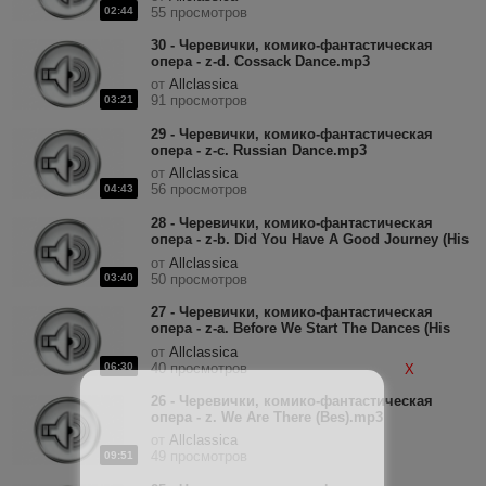
02:44
55 просмотров
30 - Черевички, комико-фантастическая
опера - z-d. Cossack Dance.mp3
от
Allclassica
91 просмотров
03:21
29 - Черевички, комико-фантастическая
опера - z-c. Russian Dance.mp3
от
Allclassica
56 просмотров
04:43
28 - Черевички, комико-фантастическая
опера - z-b. Did You Have A Good Journey (His
Serene Highness).mp3
от
Allclassica
03:40
50 просмотров
27 - Черевички, комико-фантастическая
опера - z-a. Before We Start The Dances (His
Serene Highness).mp3
от
Allclassica
06:30
40 просмотров
X
26 - Черевички, комико-фантастическая
опера - z. We Are There (Bes).mp3
от
Allclassica
49 просмотров
09:51