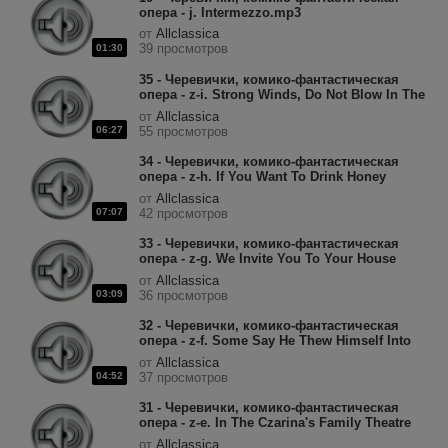
опера - j. Intermezzo.mp3
от
Allclassica
39 просмотров
01:30
35 - Черевички, комико-фантастическая
опера - z-i. Strong Winds, Do Not Blow In The
Thick Woods (Chorus).mp3
от
Allclassica
06:27
55 просмотров
34 - Черевички, комико-фантастическая
опера - z-h. If You Want To Drink Honey
(Chorus).mp3
от
Allclassica
07:07
42 просмотров
33 - Черевички, комико-фантастическая
опера - z-g. We Invite You To Your House
(Chorus of Women).mp3
от
Allclassica
03:09
36 просмотров
32 - Черевички, комико-фантастическая
опера - z-f. Some Say He Thew Himself Into
The River (Solocha).mp3
от
Allclassica
04:52
37 просмотров
31 - Черевички, комико-фантастическая
опера - z-e. In The Czarina's Family Theatre
(Master Of Ceremonies).mp3
от
Allclassica