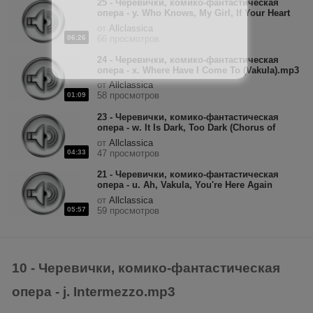
25 - Черевички, комико-фантастическая
опера - y. Who Knows, My Girl, If Your Heart
Can Feel My Pain (Vakula).mp3
от
Allclassica
06:26
66 просмотров
24 - Черевички, комико-фантастическая
опера - x. Where Have I Come To (Vakula).mp3
от
Allclassica
58 просмотров
01:09
23 - Черевички, комико-фантастическая
опера - w. It Is Dark, Too Dark (Chorus of
Undines).mp3
от
Allclassica
04:33
47 просмотров
21 - Черевички, комико-фантастическая
опера - u. Ah, Vakula, You're Here Again
(Oksana).mp3
от
Allclassica
05:57
59 просмотров
10 - Черевички, комико-фантастическая
опера - j. Intermezzo.mp3