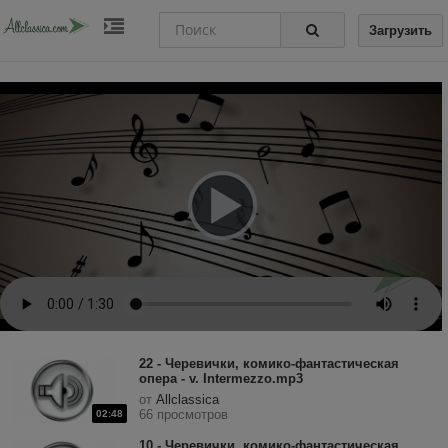
Загрузить
22 - Черевички, комико-фантастическая
опера - v. Intermezzo.mp3
от
Allclassica
66 просмотров
02:48
10 - Черевички, комико-фантастическая