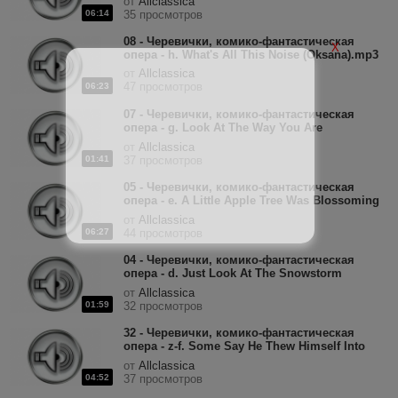
от
Allclassica
06:14
35 просмотров
08 - Черевички, комико-фантастическая
X
опера - h. What's All This Noise (Oksana).mp3
от
Allclassica
47 просмотров
06:23
07 - Черевички, комико-фантастическая
опера - g. Look At The Way You Are
(Oksana).mp3
от
Allclassica
01:41
37 просмотров
05 - Черевички, комико-фантастическая
опера - e. A Little Apple Tree Was Blossoming
In The Garden (Oksana).mp3
от
Allclassica
06:27
44 просмотров
04 - Черевички, комико-фантастическая
опера - d. Just Look At The Snowstorm
(Oksana) .mp3
от
Allclassica
01:59
32 просмотров
32 - Черевички, комико-фантастическая
опера - z-f. Some Say He Thew Himself Into
The River (Solocha).mp3
от
Allclassica
04:52
37 просмотров