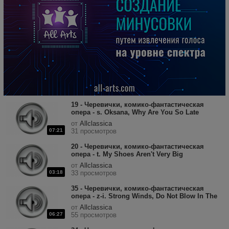
19 - Черевички, комико-фантастическая
опера - s. Oksana, Why Are You So Late
(Chorus).mp3
от
Allclassica
07:21
31 просмотров
20 - Черевички, комико-фантастическая
опера - t. My Shoes Aren't Very Big
(Oksana).mp3
от
Allclassica
03:18
33 просмотров
35 - Черевички, комико-фантастическая
опера - z-i. Strong Winds, Do Not Blow In The
Thick Woods (Chorus).mp3
от
Allclassica
06:27
55 просмотров