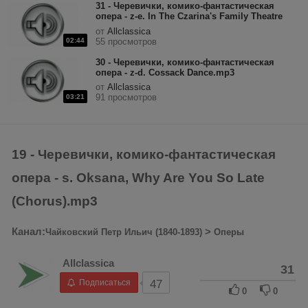
31 - Черевички, комико-фантастическая
опера - z-e. In The Czarina's Family Theatre
(Master Of Ceremonies).mp3
от
Allclassica
02:44
55 просмотров
30 - Черевички, комико-фантастическая
опера - z-d. Cossack Dance.mp3
от
Allclassica
91 просмотров
03:21
19 - Черевички, комико-фантастическая
опера - s. Oksana, Why Are You So Late
(Chorus).mp3
Канал:
>
Чайковский Петр Ильич (1840-1893)
Оперы
Allclassica
31
Подписаться
47
0
0