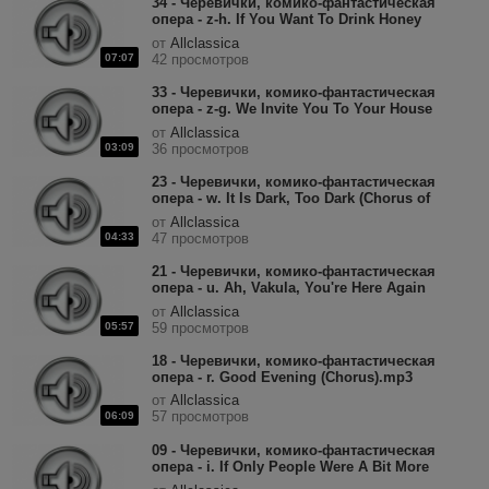
34 - Черевички, комико-фантастическая
опера - z-h. If You Want To Drink Honey
(Chorus).mp3
от
Allclassica
07:07
42 просмотров
33 - Черевички, комико-фантастическая
опера - z-g. We Invite You To Your House
(Chorus of Women).mp3
от
Allclassica
03:09
36 просмотров
23 - Черевички, комико-фантастическая
опера - w. It Is Dark, Too Dark (Chorus of
Undines).mp3
от
Allclassica
04:33
47 просмотров
21 - Черевички, комико-фантастическая
опера - u. Ah, Vakula, You're Here Again
(Oksana).mp3
от
Allclassica
05:57
59 просмотров
18 - Черевички, комико-фантастическая
опера - r. Good Evening (Chorus).mp3
от
Allclassica
57 просмотров
06:09
09 - Черевички, комико-фантастическая
опера - i. If Only People Were A Bit More
Intelligent (Oksana).mp3