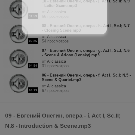
10 - Евгений Онегин, опера - j. Act I, Sc.II; N.9
- Letter Scene.mp3
от
Allclassica
66 просмотров
11:59
08 - Евгений Онегин, опера - h. Act I, Sc.I; N.7
- Closing Scene.mp3
от
Allclassica
54 просмотров
02:26
07 - Евгений Онегин, опера - g. Act I, Sc.I; N.6
- Scene & Arioso (Lensky).mp3
от
Allclassica
31 просмотров
04:54
06 - Евгений Онегин, опера - f. Act I, Sc.I; N.5 -
Scene & Quartet.mp3
от
Allclassica
67 просмотров
03:13
09 - Евгений Онегин, опера - i. Act I, Sc.II;
N.8 - Introduction & Scene.mp3