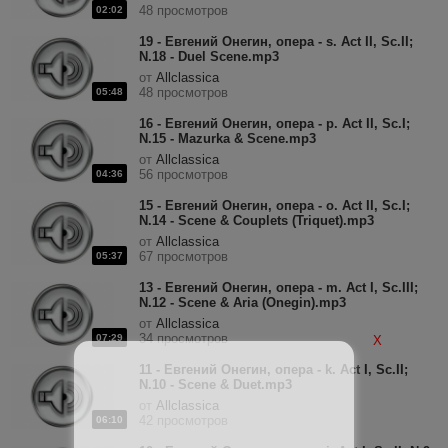
48 просмотров
02:02
19 - Евгений Онегин, опера - s. Act II, Sc.II;
N.18 - Duel Scene.mp3
от
Allclassica
48 просмотров
05:48
16 - Евгений Онегин, опера - p. Act II, Sc.I;
N.15 - Mazurka & Scene.mp3
от
Allclassica
56 просмотров
04:36
15 - Евгений Онегин, опера - o. Act II, Sc.I;
N.14 - Scene & Couplets (Triquet).mp3
от
Allclassica
67 просмотров
05:37
13 - Евгений Онегин, опера - m. Act I, Sc.III;
N.12 - Scene & Aria (Onegin).mp3
от
Allclassica
34 просмотров
07:29
X
11 - Евгений Онегин, опера - k. Act I, Sc.II;
N.10 - Scene & Duet.mp3
от
Allclassica
42 просмотров
06:10