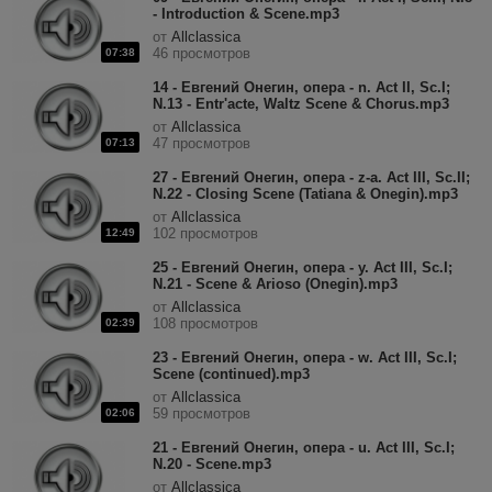
- Introduction & Scene.mp3
от
Allclassica
46 просмотров
07:38
14 - Евгений Онегин, опера - n. Act II, Sc.I;
N.13 - Entr'acte, Waltz Scene & Chorus.mp3
от
Allclassica
47 просмотров
07:13
27 - Евгений Онегин, опера - z-a. Act III, Sc.II;
N.22 - Closing Scene (Tatiana & Onegin).mp3
от
Allclassica
102 просмотров
12:49
25 - Евгений Онегин, опера - y. Act III, Sc.I;
N.21 - Scene & Arioso (Onegin).mp3
от
Allclassica
108 просмотров
02:39
23 - Евгений Онегин, опера - w. Act III, Sc.I;
Scene (continued).mp3
от
Allclassica
59 просмотров
02:06
21 - Евгений Онегин, опера - u. Act III, Sc.I;
N.20 - Scene.mp3
от
Allclassica