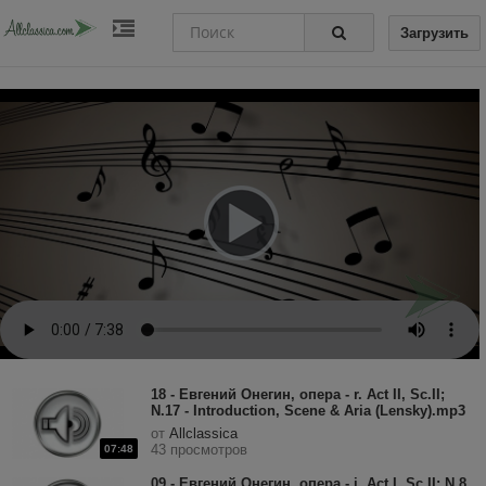
Загрузить
18 - Евгений Онегин, опера - r. Act II, Sc.II;
N.17 - Introduction, Scene & Aria (Lensky).mp3
от
Allclassica
43 просмотров
07:48
09 - Евгений Онегин, опера - i. Act I, Sc.II; N.8