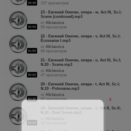
107 просмотров
02:39
23 - Евгений Онегин, опера - w. Act III, Sc.I;
Scene (continued).mp3
от
Allclassica
59 просмотров
02:06
22 - Евгений Онегин, опера - v. Act III, Sc.I;
Écossaise I.mp3
от
Allclassica
69 просмотров
01:50
21 - Евгений Онегин, опера - u. Act III, Sc.I;
N.20 - Scene.mp3
от
Allclassica
47 просмотров
02:02
20 - Евгений Онегин, опера - t. Act III, Sc.I;
N.19 - Polonaise.mp3
от
Allclassica
60 просмотров
04:30
X
19 - Евгений Онегин, опера - s. Act II, Sc.II;
N.18 - Duel Scene.mp3
от
Allclassica
48 просмотров
05:48