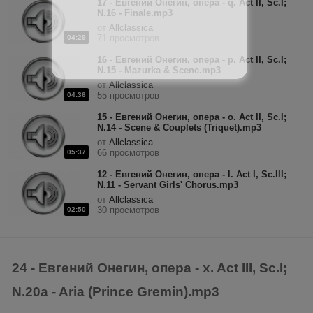
17 - Евгений Онегин, опера - q. Act II, Sc.I;
N.16 - Finale.mp3
от
Allclassica
71 просмотров
04:29
16 - Евгений Онегин, опера - p. Act II, Sc.I;
N.15 - Mazurka & Scene.mp3
от
Allclassica
55 просмотров
04:36
15 - Евгений Онегин, опера - o. Act II, Sc.I;
N.14 - Scene & Couplets (Triquet).mp3
от
Allclassica
66 просмотров
05:37
12 - Евгений Онегин, опера - l. Act I, Sc.III;
N.11 - Servant Girls' Chorus.mp3
от
Allclassica
30 просмотров
02:50
24 - Евгений Онегин, опера - x. Act III, Sc.I;
N.20a - Aria (Prince Gremin).mp3