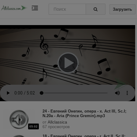
Загрузить
24 - Евгений Онегин, опера - x. Act III, Sc.I;
N.20a - Aria (Prince Gremin).mp3
от
Allclassica
67 просмотров
05:02
18 - Евгений Онегин, опера - r. Act II, Sc.II;