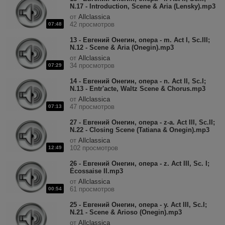
N.17 - Introduction, Scene & Aria (Lensky).mp3
от
Allclassica
42 просмотров
07:48
13 - Евгений Онегин, опера - m. Act I, Sc.III;
N.12 - Scene & Aria (Onegin).mp3
от
Allclassica
34 просмотров
07:29
14 - Евгений Онегин, опера - n. Act II, Sc.I;
N.13 - Entr'acte, Waltz Scene & Chorus.mp3
от
Allclassica
47 просмотров
07:13
27 - Евгений Онегин, опера - z-a. Act III, Sc.II;
N.22 - Closing Scene (Tatiana & Onegin).mp3
от
Allclassica
102 просмотров
12:49
26 - Евгений Онегин, опера - z. Act III, Sc. I;
Écossaise II.mp3
от
Allclassica
61 просмотров
00:54
25 - Евгений Онегин, опера - y. Act III, Sc.I;
N.21 - Scene & Arioso (Onegin).mp3
от
Allclassica