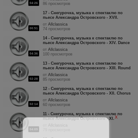
04:26
86 просмотров
17 - Снегурочка, музыка к спектаклю по
пьесе Александра Островского - XVII.
Apparition Of The Spirit Of The Wood.mp3
от
Allclassica
00:51
74 просмотров
14 - Снегурочка, музыка к спектаклю по
пьесе Александра Островского - XIV. Dance
Of The Tumblers.mp3
от
Allclassica
04:36
100 просмотров
13 - Снегурочка, музыка к спектаклю по
пьесе Александра Островского - XIII. Round
Of The Young Maidens.mp3
от
Allclassica
02:28
85 просмотров
12 - Снегурочка, музыка к спектаклю по
пьесе Александра Островского - XII. Chorus
Of The People And Courtiers.mp3
от
Allclassica
02:14
60 просмотров
11 - Снегурочка, музыка к спектаклю по
X
пьесе Александра Островского - XI.
Melodrama.mp3
от
Allclassica
04:09
79 просмотров