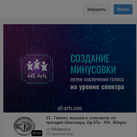
Загрузить
Войти
13 - Гамлет, музыка к спектаклю по
трагедии Шекспира, Op.67a - XIII. Allegro
giusto.mp3
от
Allclassica
00:22
75 просмотров