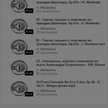
трагедии Шекспира, Op.67a - IV. Moderato
assai.mp3
от
Allclassica
00:31
121 просмотров
02 - Гамлет, музыка к спектаклю по
трагедии Шекспира, Op.67a - II. Moderato
assai.mp3
от
Allclassica
01:24
78 просмотров
01 - Гамлет, музыка к спектаклю по
трагедии Шекспира, Op.67a - I. Overture.mp3
от
Allclassica
92 просмотров
09:39
13 - Снегурочка, музыка к спектаклю по
пьесе Александра Островского - XIII. Round
Of The Young Maidens.mp3
от
Allclassica
02:28
85 просмотров
15.Piano Concerto No.3 in C-dur, Op.26 - II.
Var.5 - Allegro giusto.mp3
от
Allclassica
44 просмотров
01:13