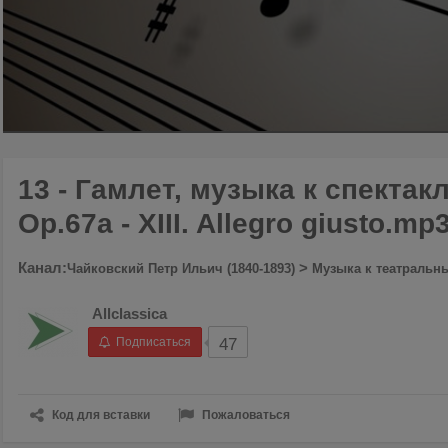
00:00
/
00:22
13 - Гамлет, музыка к спекта
Op.67a - XIII. Allegro giusto.mp
Канал:
>
Чайковский Петр Ильич (1840-1893)
Музыка к театральн
Allclassica
Подписаться
47
Код для вставки
Пожаловаться