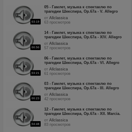
05 - Гамлет, музыка к спектаклю по
трагедии Шекспира, Op.67a - V. Allegro
giusto ed agitato.mp3
от
Allclassica
03:19
63 просмотров
14 - Гамлет, музыка к спектаклю по
трагедии Шекспира, Op.67a - XIV. Allegro
risoluto ma non troppo.mp3
от
Allclassica
00:50
57 просмотров
06 - Гамлет, музыка к спектаклю по
трагедии Шекспира, Op.67a - VI. Allegro
semplice.mp3
от
Allclassica
03:21
61 просмотров
03 - Гамлет, музыка к спектаклю по
трагедии Шекспира, Op.67a - III. Allegro
vivo.mp3
от
Allclassica
00:23
42 просмотров
12 - Гамлет, музыка к спектаклю по
трагедии Шекспира, Op.67a - XII. Marcia.
Moderato assai.mp3
от
Allclassica
04:48
83 просмотров