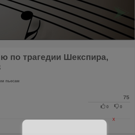
клю по трагедии Шекспира,
3
ым пьесам
75
0
0
X