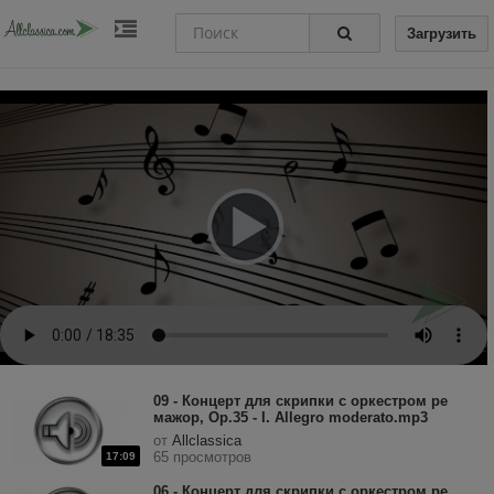
Загрузить
09 - Концерт для скрипки с оркестром ре
мажор, Op.35 - I. Allegro moderato.mp3
от
Allclassica
65 просмотров
17:09
06 - Концерт для скрипки с оркестром ре