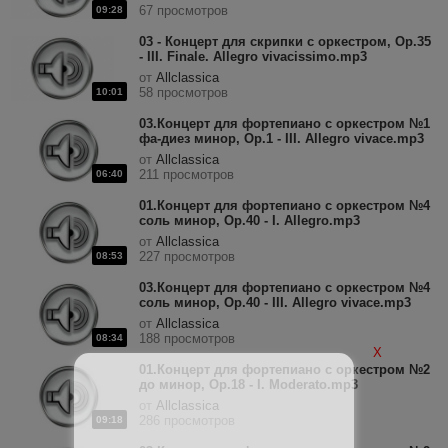
67 просмотров
09:28
03 - Концерт для скрипки с оркестром, Op.35
- III. Finale. Allegro vivacissimo.mp3
от
Allclassica
58 просмотров
10:01
03.Концерт для фортепиано с оркестром №1
фа-диез минор, Op.1 - III. Allegro vivace.mp3
от
Allclassica
211 просмотров
06:40
01.Концерт для фортепиано с оркестром №4
соль минор, Op.40 - I. Allegro.mp3
от
Allclassica
227 просмотров
08:53
03.Концерт для фортепиано с оркестром №4
соль минор, Op.40 - III. Allegro vivace.mp3
от
Allclassica
188 просмотров
08:34
X
01.Концерт для фортепиано с оркестром №2
до минор, Op.18 - I. Moderato.mp3
от
Allclassica
286 просмотров
09:18