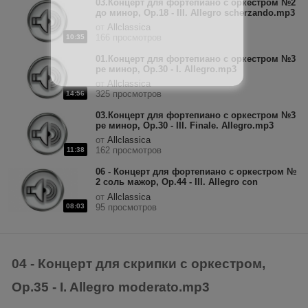
03.Концерт для фортепиано с оркестром №2
до минор, Op.18 - III. Allegro scherzando.mp3
от
Allclassica
166 просмотров
10:35
01.Концерт для фортепиано с оркестром №3
ре минор, Op.30 - I. Allegro.mp3
от
Allclassica
325 просмотров
14:56
03.Концерт для фортепиано с оркестром №3
ре минор, Op.30 - III. Finale. Allegro.mp3
от
Allclassica
162 просмотров
11:38
06 - Концерт для фортепиано с оркестром №
2 соль мажор, Op.44 - III. Allegro con
fuoco.mp3
от
Allclassica
08:03
95 просмотров
04 - Концерт для скрипки с оркестром,
Op.35 - I. Allegro moderato.mp3