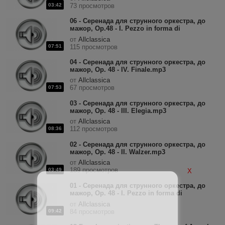
03:42
73 просмотров
06 - Серенада для струнного оркестра, до
мажор, Op.48 - I. Pezzo in forma di
sonatina.mp3
от
Allclassica
07:51
115 просмотров
04 - Серенада для струнного оркестра, до
мажор, Op. 48 - IV. Finale.mp3
от
Allclassica
67 просмотров
07:53
03 - Серенада для струнного оркестра, до
мажор, Op. 48 - III. Elegia.mp3
от
Allclassica
112 просмотров
08:36
02 - Серенада для струнного оркестра, до
мажор, Op. 48 - II. Walzer.mp3
от
Allclassica
189 просмотров
03:49
X
01 - Серенада для струнного оркестра, до
мажор, Op. 48 - I. Pezzo in forma di
Sonatina.mp3
от
Allclassica
09:42
84 просмотров