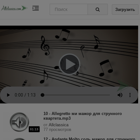
Загрузить
10 - Allegretto ми мажор для струнного
квартета.mp3
от
Allclassica
77 просмотров
01:13
12 - Andante Molto соль мажор для струнного