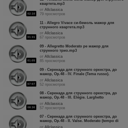
квартета.mp3
от
Allclassica
79 просмотров
02:10
11 - Allegro Vivace си-бемоль мажор для
струнного квартета.mp3
от
Allclassica
67 просмотров
01:31
09 - Allegretto Moderato ре мажор для
струнного трио.mp3
от
Allclassica
85 просмотров
01:05
09 - Серенада для струнного оркестра, до
мажор, Op.48 - IV. Finale (Tema russo).
Andante; allegro con spirito.mp3
от
Allclassica
07:07
52 просмотров
08 - Серенада для струнного оркестра, до
мажор, Op.48 - III. Elégie. Larghetto
elegiaco.mp3
от
Allclassica
08:30
57 просмотров
07 - Серенада для струнного оркестра, до
мажор, Op.48 - II. Valse. Moderato (tempo di
Valse).mp3
от
Allclassica