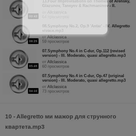
13.Four Improvisations on Themes of Arensky,
Glazunov, Taneyev & Rachmaninov - II.
Allegretto in C-dur.mp3
от
Allclassica
00:43
64 просмотров
08.Symphony No.2, Op.9 'Antar' - IV. Allegretto
vivace.mp3
от
Allclassica
59 просмотров
08:29
07.Symphony No.4 in C-dur, Op.112 (revised
version) - III. Moderato, quasi allegretto.mp3
от
Allclassica
60 просмотров
05:49
07.Symphony No.4 in C-dur, Op.47 (original
version) - III. Moderato, quasi allegretto.mp3
от
Allclassica
73 просмотров
04:10
10 - Allegretto ми мажор для струнного
квартета.mp3