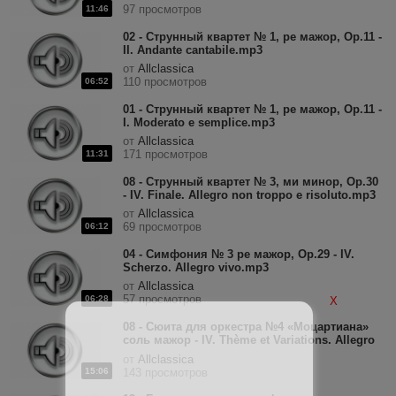
97 просмотров
11:46
02 - Струнный квартет № 1, ре мажор, Op.11 -
II. Andante cantabile.mp3
от
Allclassica
110 просмотров
06:52
01 - Струнный квартет № 1, ре мажор, Op.11 -
I. Moderato e semplice.mp3
от
Allclassica
171 просмотров
11:31
08 - Струнный квартет № 3, ми минор, Op.30
- IV. Finale. Allegro non troppo e risoluto.mp3
от
Allclassica
69 просмотров
06:12
04 - Симфония № 3 ре мажор, Op.29 - IV.
Scherzo. Allegro vivo.mp3
от
Allclassica
57 просмотров
06:28
X
08 - Сюита для оркестра №4 «Моцартиана»
соль мажор - IV. Thème et Variations. Allegro
giusto (Unser dummer Pöbel meint, K.455).mp3
от
Allclassica
15:06
143 просмотров