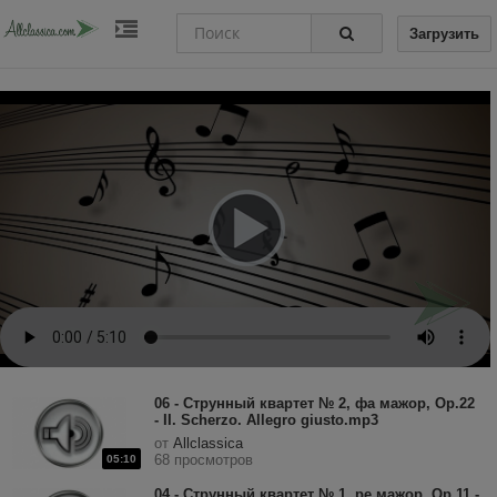
Загрузить
06 - Струнный квартет № 2, фа мажор, Op.22
- II. Scherzo. Allegro giusto.mp3
от
Allclassica
68 просмотров
05:10
04 - Струнный квартет № 1, ре мажор, Op.11 -