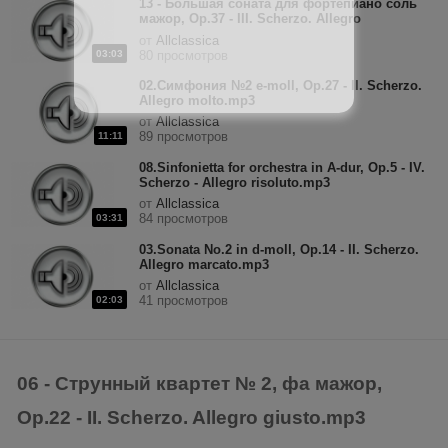
13 - Большая соната для фортепиано соль
мажор, Op.37 - III. Scherzo. Allegro
giocoso.mp3
от
Allclassica
03:03
80 просмотров
02.Симфония №2 e-moll, Op.27 - II. Scherzo.
Allegro molto.mp3
от
Allclassica
89 просмотров
11:11
08.Sinfonietta for orchestra in A-dur, Op.5 - IV.
Scherzo - Allegro risoluto.mp3
от
Allclassica
84 просмотров
03:31
03.Sonata No.2 in d-moll, Op.14 - II. Scherzo.
Allegro marcato.mp3
от
Allclassica
41 просмотров
02:03
06 - Струнный квартет № 2, фа мажор,
Op.22 - II. Scherzo. Allegro giusto.mp3