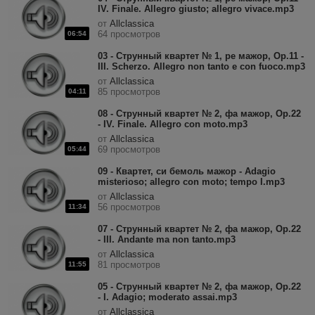
IV. Finale. Allegro giusto; allegro vivace.mp3
от
Allclassica
64 просмотров
06:54
03 - Струнный квартет № 1, ре мажор, Op.11 -
III. Scherzo. Allegro non tanto e con fuoco.mp3
от
Allclassica
85 просмотров
04:11
08 - Струнный квартет № 2, фа мажор, Op.22
- IV. Finale. Allegro con moto.mp3
от
Allclassica
69 просмотров
05:44
09 - Квартет, си бемоль мажор - Adagio
misterioso; allegro con moto; tempo I.mp3
от
Allclassica
56 просмотров
11:34
07 - Струнный квартет № 2, фа мажор, Op.22
- III. Andante ma non tanto.mp3
от
Allclassica
81 просмотров
11:55
05 - Струнный квартет № 2, фа мажор, Op.22
- I. Adagio; moderato assai.mp3
от
Allclassica