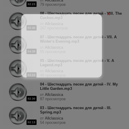
от
Allclassica
79 просмотров
02:23
08 - Шестнадцать песен для детей - VIII. The
X
Cuckoo.mp3
от
Allclassica
167 просмотров
02:46
07 - Шестнадцать песен для детей - VII. A
Winter's Evening.mp3
от
Allclassica
55 просмотров
04:39
05 - Шестнадцать песен для детей - V. A
Legend.mp3
от
Allclassica
49 просмотров
03:22
04 - Шестнадцать песен для детей - IV. My
Little Garden.mp3
от
Allclassica
87 просмотров
02:30
03 - Шестнадцать песен для детей - III.
Spring.mp3
от
Allclassica
54 просмотров
02:13