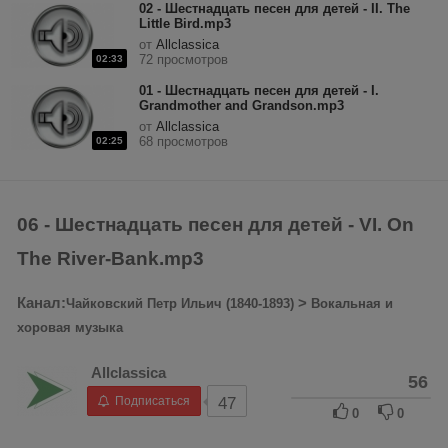
02 - Шестнадцать песен для детей - II. The
Little Bird.mp3
от
Allclassica
72 просмотров
02:33
01 - Шестнадцать песен для детей - I.
Grandmother and Grandson.mp3
от
Allclassica
68 просмотров
02:25
06 - Шестнадцать песен для детей - VI. On
The River-Bank.mp3
Канал:
>
Чайковский Петр Ильич (1840-1893)
Вокальная и
хоровая музыка
Allclassica
56
Подписаться
47
0
0