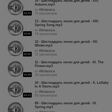
14 - Шестнадцать песен для детей - XIV.
Autumn.mp3
от
Allclassica
73 просмотров
04:43
13 - Шестнадцать песен для детей - XIII.
Spring Song.mp3
от
Allclassica
74 просмотров
03:02
12 - Шестнадцать песен для детей - XII.
Winter.mp3
от
Allclassica
72 просмотров
02:22
11 - Шестнадцать песен для детей - XI. The
Flower.mp3
от
Allclassica
76 просмотров
03:28
10 - Шестнадцать песен для детей - X. Lullaby
In A Storm.mp3
от
Allclassica
83 просмотров
03:13
09 - Шестнадцать песен для детей - IX.
Spring.mp3