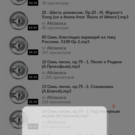
36 просмотров
04:18
22 - Шесть романсов, Op.25 - III. Mignon's
Song (on a theme from 'Ruins of Athens').mp3
от
Allclassica
45 просмотров
04:53
05 Семь блестящих вариаций на тему
Россини, S149 Op 2.mp3
от
Allclassica
187 просмотров
09:19
12 Семь песен, op.79 - 1. Песня о Родине
(А.Прокофьев).mp3
от
Allclassica
1,356 просмотров
04:16
13 Семь песен, op.79 - 2. Стахановка
(А.Благой).mp3
от
Allclassica
154 просмотров
02:19
X
14 Семь песен, op.79 - 3. Над полярным
морем (М.Светлов).mp3
от
Allclassica
219 просмотров
03:03