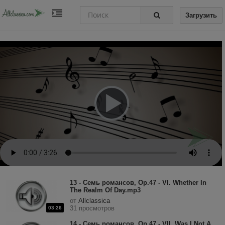
Загрузить
13 - Семь романсов, Op.47 - VI. Whether In
The Realm Of Day.mp3
от
Allclassica
31 просмотров
03:26
14 - Семь романсов, Op.47 - VII. Was I Not A