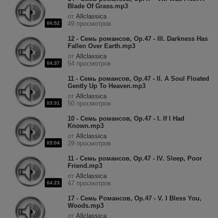
Blade Of Grass.mp3
от
Allclassica
49 просмотров
06:52
12 - Семь романсов, Op.47 - III. Darkness Has
Fallen Over Earth.mp3
от
Allclassica
54 просмотров
04:37
11 - Семь романсов, Op.47 - II. A Soul Floated
Gently Up To Heaven.mp3
от
Allclassica
50 просмотров
03:31
10 - Семь романсов, Op.47 - I. If I Had
Known.mp3
от
Allclassica
29 просмотров
05:04
11 - Семь романсов, Op.47 - IV. Sleep, Poor
Friend.mp3
от
Allclassica
47 просмотров
04:23
17 - Семь Романсов, Op.47 - V. I Bless You,
Woods.mp3
от
Allclassica