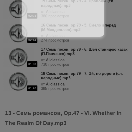
15 Семь песен, op.79 - 4. Проводы (сл.
народные).mp3
от
Allclassica
386 просмотров
02:01
16 Семь песен, op.79 - 5. Смело вперед
(М.Мендельсон).mp3
от
Allclassica
274 просмотров
02:14
17 Семь песен, op.79 - 6. Шел станицею казак
(П.Панченко).mp3
от
Allclassica
730 просмотров
01:30
18 Семь песен, op.79 - 7. Эй, по дороге (сл.
народные).mp3
от
Allclassica
395 просмотров
01:20
13 - Семь романсов, Op.47 - VI. Whether In
The Realm Of Day.mp3