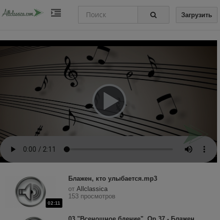
Загрузить
Блажен, кто улыбается.mp3
от
Allclassica
153 просмотров
02:11
03."Всенощное бдение", Op.37 - Блажен