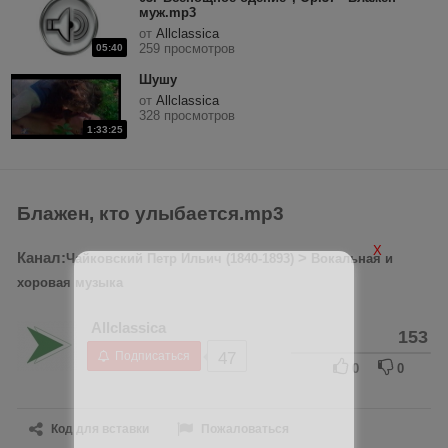
муж.mp3
от
Allclassica
259 просмотров
05:40
Шушу
от
Allclassica
328 просмотров
1:33:25
Блажен, кто улыбается.mp3
X
Канал:
>
Чайковский Петр Ильич (1840-1893)
Вокальная и
хоровая музыка
Allclassica
153
Подписаться
47
0
0
Код для вставки
Пожаловаться