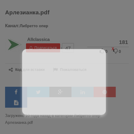
Арлезианка.pdf
Канал:
Либретто опер
Allclassica
181
Подписаться
47
X
0
0
Код для вставки
Пожаловаться
Загружено 10 года назад в категории
Либретто опер
Арлезианка.pdf