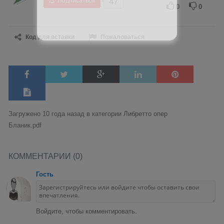
Подписаться
47
0
0
Код для вставки
Пожаловаться
Загружено 10 года назад в категории
Либретто опер
Бланик.pdf
КОММЕНТАРИИ (0)
Гость
Войдите, чтобы комментировать.