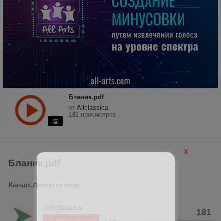
Бланик.pdf
от
Allclassica
181 просмотров
X
Бланик.pdf
Канал:
Либретто опер
Allclassica
181