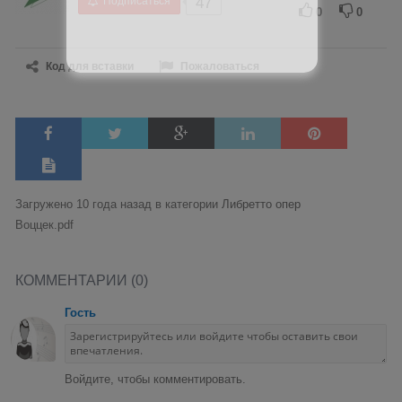
Подписаться
47
0
0
Код для вставки
Пожаловаться
Загружено 10 года назад в категории
Либретто опер
Воццек.pdf
КОММЕНТАРИИ (0)
Гость
Войдите, чтобы комментировать.