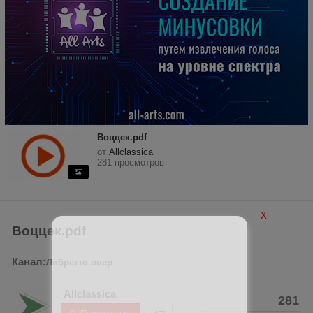
Воццек.pdf
от
Allclassica
281 просмотров
X
Воццек.pdf
Канал:
Либретто опер
Allclassica
281