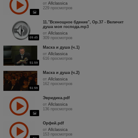
от
Allclassica
229 просмотров
11."Всенощное бдение", Op.37 - Величит
душа моя господа.mp3
от
Allclassica
309 просмотров
09:45
Маска и душа (ч.1)
от
Allclassica
616 просмотров
51:59
Маска и душа (ч.2)
от
Allclassica
162 просмотров
51:59
Эвридика.pdf
от
Allclassica
136 просмотров
Орфей.pdf
от
Allclassica
153 просмотров