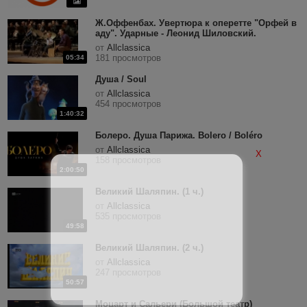
Ж.Оффенбах. Увертюра к оперетте "Орфей в
аду". Ударные - Леонид Шиловский.
от
Allclassica
181 просмотров
05:34
Душа / Soul
от
Allclassica
454 просмотров
1:40:32
Болеро. Душа Парижа. Bolero / Boléro
от
Allclassica
X
158 просмотров
2:00:50
Великий Шаляпин. (1 ч.)
от
Allclassica
535 просмотров
49:58
Великий Шаляпин. (2 ч.)
от
Allclassica
247 просмотров
50:57
Моцарт и Сальери (Большой театр)