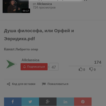
от
Allclassica
724 просмотров
50:17
Душа философа, или Орфей и
Эвридика.pdf
Канал:
Либретто опер
Allclassica
174
Подписаться
47
0
0
Код для вставки
Пожаловаться