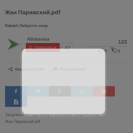
Жан Парижский.pdf
Канал:
Либретто опер
Allclassica
122
Подписаться
47
X
0
0
Код для вставки
Пожаловаться
Загружено 10 года назад в категории
Либретто опер
Жан Парижский.pdf