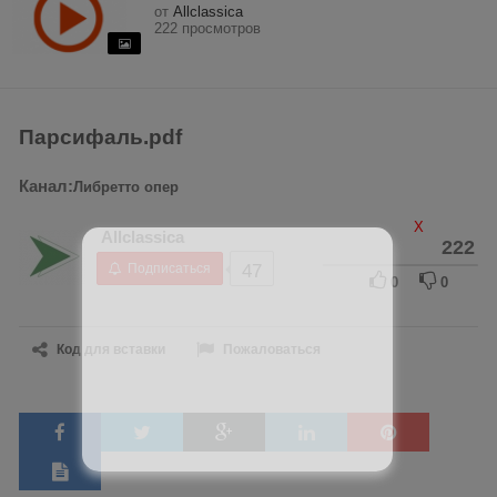
от
Allclassica
222 просмотров
Парсифаль.pdf
Канал:
Либретто опер
X
Allclassica
222
Подписаться
47
0
0
Код для вставки
Пожаловаться