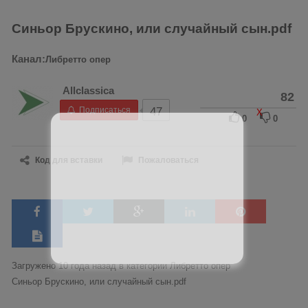
Синьор Брускино, или случайный сын.pdf
Канал:
Либретто опер
Allclassica
82
Подписаться
47
X
0
0
Код для вставки
Пожаловаться
Загружено 10 года назад в категории
Либретто опер
Синьор Брускино, или случайный сын.pdf